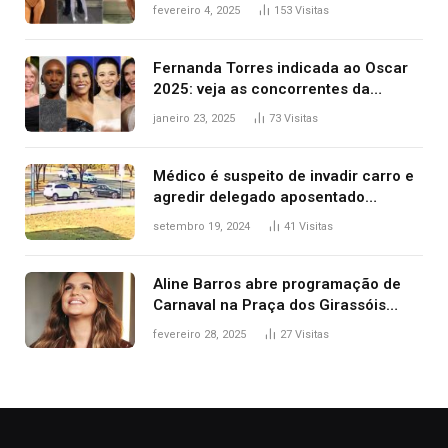
West que apareceu nua no Grammy
fevereiro 4, 2025
153
Visitas
2025
Fernanda Torres indicada ao Oscar
2025: veja as concorrentes da
brasileira a melhor atriz
janeiro 23, 2025
73
Visitas
Médico é suspeito de invadir carro e
agredir delegado aposentado
durante confusão no trânsito
setembro 19, 2024
41
Visitas
Aline Barros abre programação de
Carnaval na Praça dos Girassóis
nesta sexta-feira, em Palmas
fevereiro 28, 2025
27
Visitas