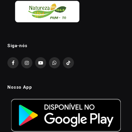
Siga-nós
Facebook
Instagram
YouTube
WhatsApp
TikTok
Nosso App