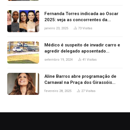
2025
Fernanda Torres indicada ao Oscar
2025: veja as concorrentes da
brasileira a melhor atriz
janeiro 23, 2025
73
Visitas
Médico é suspeito de invadir carro e
agredir delegado aposentado
durante confusão no trânsito
setembro 19, 2024
41
Visitas
Aline Barros abre programação de
Carnaval na Praça dos Girassóis
nesta sexta-feira, em Palmas
fevereiro 28, 2025
27
Visitas