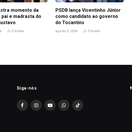
stra momento da
PSDB lança Vicentinho Júnior
 pai e madrasta do
como candidato ao governo
Gustavo
do Tocantins
6
0
Visitas
agosto 5, 2026
0
Visitas
Siga-nós
Facebook
Instagram
YouTube
WhatsApp
TikTok