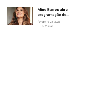
trânsito
Aline Barros abre
programação de
Carnaval na Praça dos
fevereiro 28, 2025
Girassóis nesta sexta-
27
Visitas
feira, em Palmas
pp