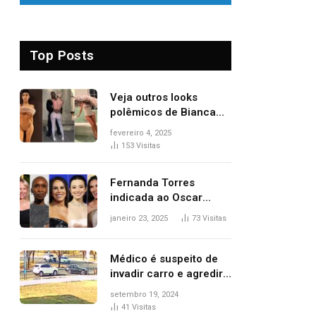
Top Posts
Veja outros looks
polêmicos de Bianca
Censori, esposa de
fevereiro 4, 2025
Kanye West que
153
Visitas
apareceu nua no
Grammy 2025
Fernanda Torres
indicada ao Oscar
2025: veja as
janeiro 23, 2025
73
Visitas
concorrentes da
brasileira a melhor atriz
Médico é suspeito de
invadir carro e agredir
delegado aposentado
setembro 19, 2024
durante confusão no
41
Visitas