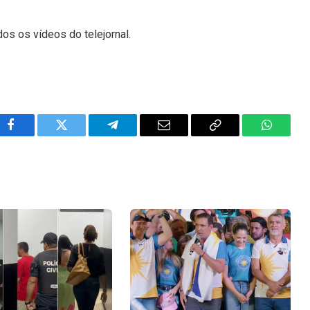
dos os vídeos do telejornal.
Facebook
Twitter
Telegram
Email
Copy
WhatsA
Link