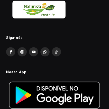
Siga-nós
Facebook
Instagram
YouTube
WhatsApp
TikTok
Nosso App