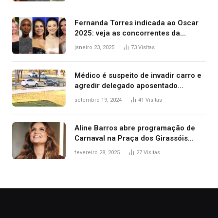
2025
Fernanda Torres indicada ao Oscar
2025: veja as concorrentes da
brasileira a melhor atriz
janeiro 23, 2025
73
Visitas
Médico é suspeito de invadir carro e
agredir delegado aposentado
durante confusão no trânsito
setembro 19, 2024
41
Visitas
Aline Barros abre programação de
Carnaval na Praça dos Girassóis
nesta sexta-feira, em Palmas
fevereiro 28, 2025
27
Visitas