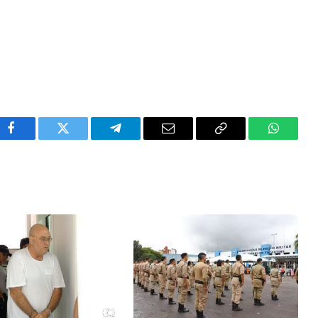
Facebook
Twitter
Telegram
Email
Copy
WhatsA
Link