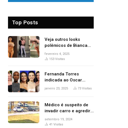
Top Posts
Veja outros looks
polêmicos de Bianca
Censori, esposa de
fevereiro 4, 2025
Kanye West que
153
Visitas
apareceu nua no
Grammy 2025
Fernanda Torres
indicada ao Oscar
2025: veja as
janeiro 23, 2025
73
Visitas
concorrentes da
brasileira a melhor atriz
Médico é suspeito de
invadir carro e agredir
delegado aposentado
setembro 19, 2024
durante confusão no
41
Visitas