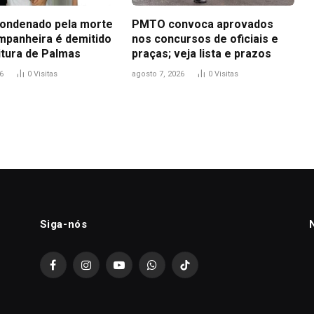
ondenado pela morte
PMTO convoca aprovados
mpanheira é demitido
nos concursos de oficiais e
itura de Palmas
praças; veja lista e prazos
6
0
Visitas
agosto 7, 2026
0
Visitas
Siga-nós
Facebook
Instagram
YouTube
WhatsApp
TikTok