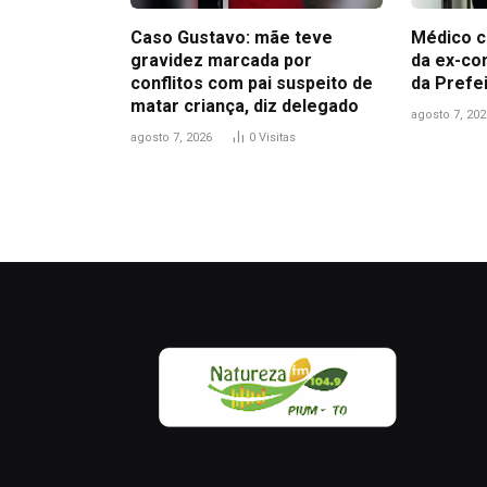
Caso Gustavo: mãe teve
Médico c
gravidez marcada por
da ex-co
conflitos com pai suspeito de
da Prefe
matar criança, diz delegado
agosto 7, 202
agosto 7, 2026
0
Visitas