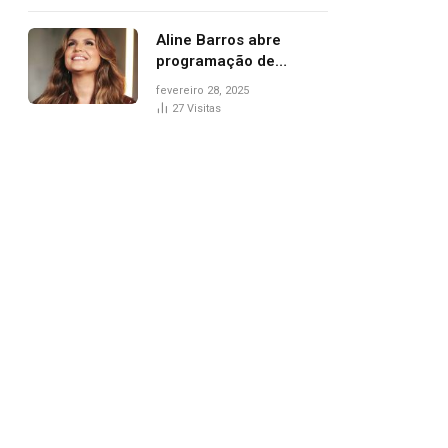
trânsito
Aline Barros abre
programação de
Carnaval na Praça dos
fevereiro 28, 2025
Girassóis nesta sexta-
27
Visitas
feira, em Palmas
pp