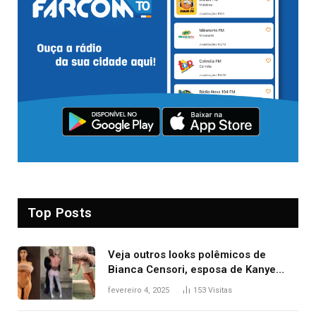
Top Posts
Veja outros looks polêmicos de
Bianca Censori, esposa de Kanye
West que apareceu nua no Grammy
fevereiro 4, 2025
153
Visitas
2025