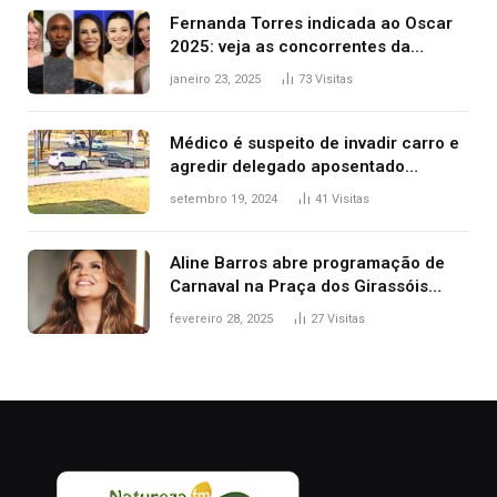
Fernanda Torres indicada ao Oscar
2025: veja as concorrentes da
brasileira a melhor atriz
janeiro 23, 2025
73
Visitas
Médico é suspeito de invadir carro e
agredir delegado aposentado
durante confusão no trânsito
setembro 19, 2024
41
Visitas
Aline Barros abre programação de
Carnaval na Praça dos Girassóis
nesta sexta-feira, em Palmas
fevereiro 28, 2025
27
Visitas