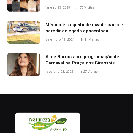
brasileira a melhor atriz
janeiro 23, 2025
73
Visitas
Médico é suspeito de invadir carro e
agredir delegado aposentado
durante confusão no trânsito
setembro 19, 2024
41
Visitas
Aline Barros abre programação de
Carnaval na Praça dos Girassóis
nesta sexta-feira, em Palmas
fevereiro 28, 2025
27
Visitas