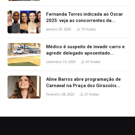
2025
Fernanda Torres indicada ao Oscar
2025: veja as concorrentes da
brasileira a melhor atriz
janeiro 23, 2025
73
Visitas
Médico é suspeito de invadir carro e
agredir delegado aposentado
durante confusão no trânsito
setembro 19, 2024
41
Visitas
Aline Barros abre programação de
Carnaval na Praça dos Girassóis
nesta sexta-feira, em Palmas
fevereiro 28, 2025
27
Visitas