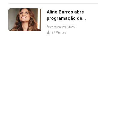
trânsito
Aline Barros abre
programação de
Carnaval na Praça dos
fevereiro 28, 2025
Girassóis nesta sexta-
27
Visitas
feira, em Palmas
pp