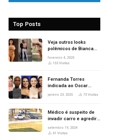
Top Posts
Veja outros looks
polêmicos de Bianca
Censori, esposa de
fevereiro 4, 2025
Kanye West que
153
Visitas
apareceu nua no
Grammy 2025
Fernanda Torres
indicada ao Oscar
2025: veja as
janeiro 23, 2025
73
Visitas
concorrentes da
brasileira a melhor atriz
Médico é suspeito de
invadir carro e agredir
delegado aposentado
setembro 19, 2024
durante confusão no
41
Visitas