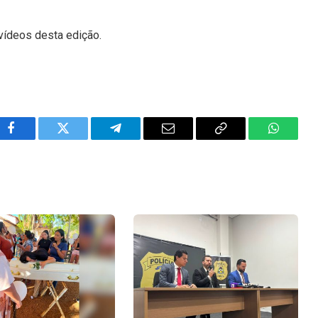
vídeos desta edição.
Facebook
Twitter
Telegram
Email
Copy
WhatsA
Link