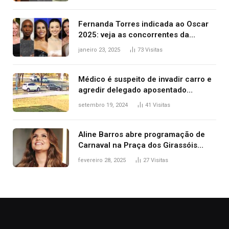
2025
Fernanda Torres indicada ao Oscar
2025: veja as concorrentes da
brasileira a melhor atriz
janeiro 23, 2025
73
Visitas
Médico é suspeito de invadir carro e
agredir delegado aposentado
durante confusão no trânsito
setembro 19, 2024
41
Visitas
Aline Barros abre programação de
Carnaval na Praça dos Girassóis
nesta sexta-feira, em Palmas
fevereiro 28, 2025
27
Visitas