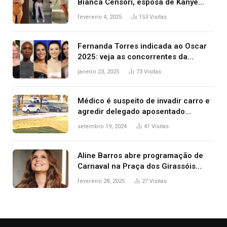
Bianca Censori, esposa de Kanye
West que apareceu nua no Grammy
fevereiro 4, 2025
153
Visitas
2025
Fernanda Torres indicada ao Oscar
2025: veja as concorrentes da
brasileira a melhor atriz
janeiro 23, 2025
73
Visitas
Médico é suspeito de invadir carro e
agredir delegado aposentado
durante confusão no trânsito
setembro 19, 2024
41
Visitas
Aline Barros abre programação de
Carnaval na Praça dos Girassóis
nesta sexta-feira, em Palmas
fevereiro 28, 2025
27
Visitas