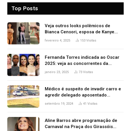
Top Posts
Veja outros looks polêmicos de
Bianca Censori, esposa de Kanye
West que apareceu nua no Grammy
fevereiro 4, 2025
153
Visitas
2025
Fernanda Torres indicada ao Oscar
2025: veja as concorrentes da
brasileira a melhor atriz
janeiro 23, 2025
73
Visitas
Médico é suspeito de invadir carro e
agredir delegado aposentado
durante confusão no trânsito
setembro 19, 2024
41
Visitas
Aline Barros abre programação de
Carnaval na Praça dos Girassóis