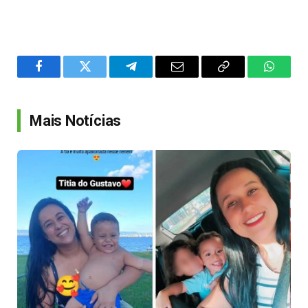
Facebook
Twitter
Telegram
Email
Copy
WhatsA
Link
Mais Notícias