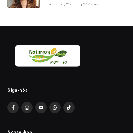
nesta sexta-feira, em Palmas
fevereiro 28, 2025
27
Visitas
Siga-nós
Facebook
Instagram
YouTube
WhatsApp
TikTok
Nosso App