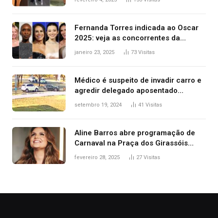
2025
Fernanda Torres indicada ao Oscar
2025: veja as concorrentes da
brasileira a melhor atriz
janeiro 23, 2025
73
Visitas
Médico é suspeito de invadir carro e
agredir delegado aposentado
durante confusão no trânsito
setembro 19, 2024
41
Visitas
Aline Barros abre programação de
Carnaval na Praça dos Girassóis
nesta sexta-feira, em Palmas
fevereiro 28, 2025
27
Visitas