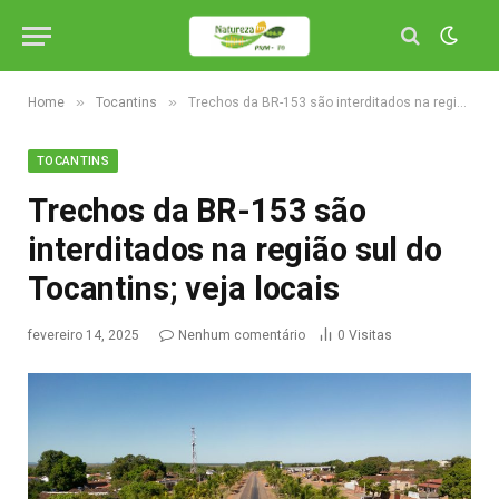
»
»
Home
Tocantins
Trechos da BR-153 são interditados na região sul do Tocantins; veja locais
TOCANTINS
Trechos da BR-153 são
interditados na região sul do
Tocantins; veja locais
fevereiro 14, 2025
Nenhum comentário
0
Visitas