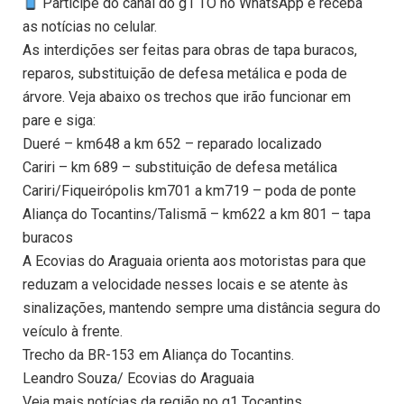
Participe do canal do g1 TO no WhatsApp e receba
as notícias no celular.
As interdições ser feitas para obras de tapa buracos,
reparos, substituição de defesa metálica e poda de
árvore. Veja abaixo os trechos que irão funcionar em
pare e siga:
Dueré – km648 a km 652 – reparado localizado
Cariri – km 689 – substituição de defesa metálica
Cariri/Fiqueirópolis km701 a km719 – poda de ponte
Aliança do Tocantins/Talismã – km622 a km 801 – tapa
buracos
A Ecovias do Araguaia orienta aos motoristas para que
reduzam a velocidade nesses locais e se atente às
sinalizações, mantendo sempre uma distância segura do
veículo à frente.
Trecho da BR-153 em Aliança do Tocantins.
Leandro Souza/ Ecovias do Araguaia
Veja mais notícias da região no g1 Tocantins.