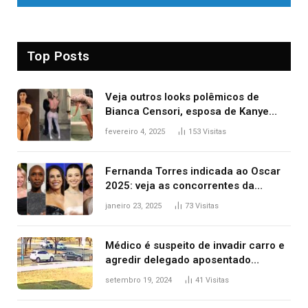
Top Posts
Veja outros looks polêmicos de
Bianca Censori, esposa de Kanye
West que apareceu nua no Grammy
fevereiro 4, 2025
153
Visitas
2025
Fernanda Torres indicada ao Oscar
2025: veja as concorrentes da
brasileira a melhor atriz
janeiro 23, 2025
73
Visitas
Médico é suspeito de invadir carro e
agredir delegado aposentado
durante confusão no trânsito
setembro 19, 2024
41
Visitas