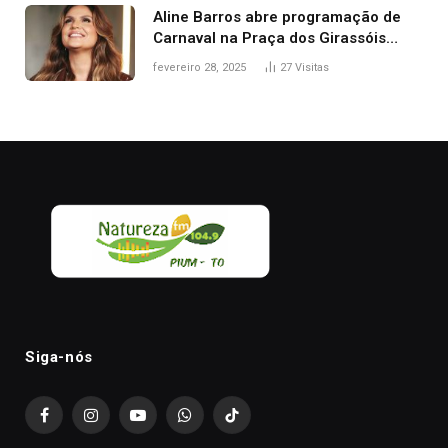
Aline Barros abre programação de
Carnaval na Praça dos Girassóis
nesta sexta-feira, em Palmas
fevereiro 28, 2025
27
Visitas
Siga-nós
Facebook
Instagram
YouTube
WhatsApp
TikTok