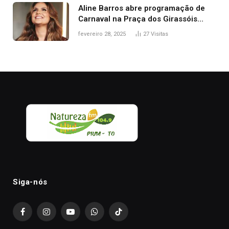
Aline Barros abre programação de
Carnaval na Praça dos Girassóis
nesta sexta-feira, em Palmas
fevereiro 28, 2025
27
Visitas
Siga-nós
Facebook
Instagram
YouTube
WhatsApp
TikTok