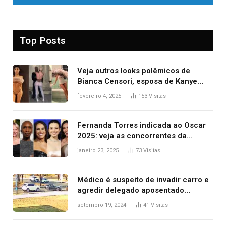
Top Posts
Veja outros looks polêmicos de
Bianca Censori, esposa de Kanye
West que apareceu nua no Grammy
fevereiro 4, 2025
153
Visitas
2025
Fernanda Torres indicada ao Oscar
2025: veja as concorrentes da
brasileira a melhor atriz
janeiro 23, 2025
73
Visitas
Médico é suspeito de invadir carro e
agredir delegado aposentado
durante confusão no trânsito
setembro 19, 2024
41
Visitas