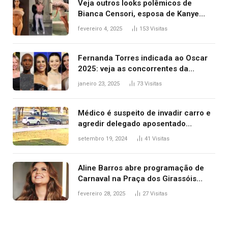
Veja outros looks polêmicos de
Bianca Censori, esposa de Kanye
West que apareceu nua no Grammy
fevereiro 4, 2025
153
Visitas
2025
Fernanda Torres indicada ao Oscar
2025: veja as concorrentes da
brasileira a melhor atriz
janeiro 23, 2025
73
Visitas
Médico é suspeito de invadir carro e
agredir delegado aposentado
durante confusão no trânsito
setembro 19, 2024
41
Visitas
Aline Barros abre programação de
Carnaval na Praça dos Girassóis
nesta sexta-feira, em Palmas
fevereiro 28, 2025
27
Visitas