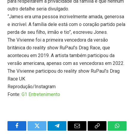
para respeitarem a privacidade da família e que nenhum
outro detalhe seria divulgado.
“James era uma pessoa incrivelmente amada, generosa
e incrível. A família dele está com o coração partido pela
perda de seu filho, irmão e tio”, escreveu Jones.
The Vivienne foi a primeira vencedora da versão
britânica do reality show RuPaul’s Drag Race, que
aconteceu em 2019. A artista também participou da
versão americana, apenas com as vencedoras em 2022.
The Vivienne participou do reality show RuPaul’s Drag
Race UK
Reprodução/Instagram
Fonte:
G1 Entretenimento
Facebook
Twitter
Telegram
Email
Copy
WhatsA