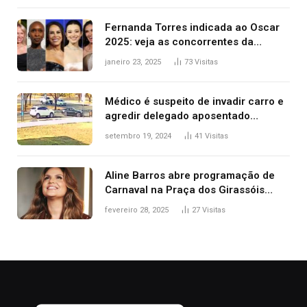
Fernanda Torres indicada ao Oscar
2025: veja as concorrentes da
brasileira a melhor atriz
janeiro 23, 2025
73
Visitas
Médico é suspeito de invadir carro e
agredir delegado aposentado
durante confusão no trânsito
setembro 19, 2024
41
Visitas
Aline Barros abre programação de
Carnaval na Praça dos Girassóis
nesta sexta-feira, em Palmas
fevereiro 28, 2025
27
Visitas