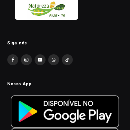
Siga-nós
Facebook
Instagram
YouTube
WhatsApp
TikTok
Nosso App