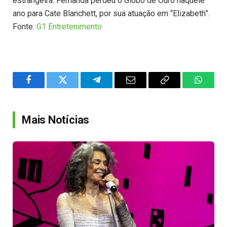
estrangeira. Fernanda perdeu o Globo de Ouro naquele
ano para Cate Blanchett, por sua atuação em “Elizabeth”.
Fonte:
G1 Entretenimento
Facebook
Twitter
Telegram
Email
Copy
WhatsA
Link
Mais Notícias