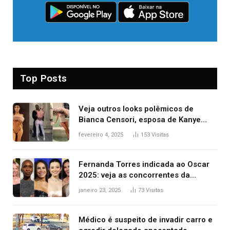
Top Posts
Veja outros looks polêmicos de
Bianca Censori, esposa de Kanye
West que apareceu nua no Grammy
fevereiro 4, 2025
153
Visitas
2025
Fernanda Torres indicada ao Oscar
2025: veja as concorrentes da
brasileira a melhor atriz
janeiro 23, 2025
73
Visitas
Médico é suspeito de invadir carro e