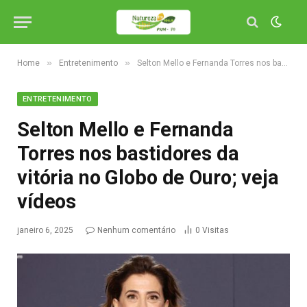
»
»
Home
Entretenimento
Selton Mello e Fernanda Torres nos bastidores da vitória no Globo de Ouro; veja vídeos
ENTRETENIMENTO
Selton Mello e Fernanda
Torres nos bastidores da
vitória no Globo de Ouro; veja
vídeos
janeiro 6, 2025
Nenhum comentário
0
Visitas