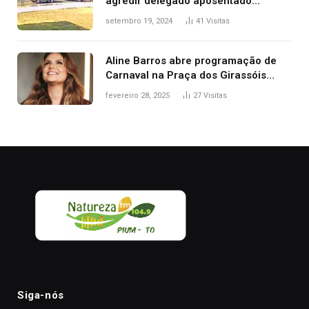
agredir delegado aposentado
durante confusão no trânsito
setembro 19, 2024
41
Visitas
Aline Barros abre programação de
Carnaval na Praça dos Girassóis
nesta sexta-feira, em Palmas
fevereiro 28, 2025
27
Visitas
Siga-nós