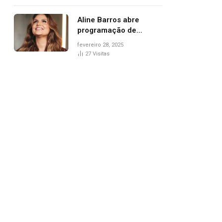
trânsito
Aline Barros abre
programação de
Carnaval na Praça dos
fevereiro 28, 2025
Girassóis nesta sexta-
27
Visitas
feira, em Palmas