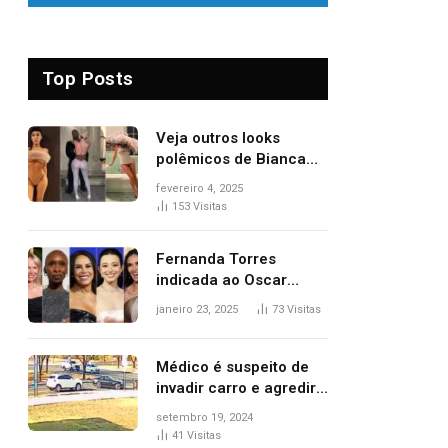
Top Posts
Veja outros looks
polêmicos de Bianca
Censori, esposa de
fevereiro 4, 2025
Kanye West que
153
Visitas
apareceu nua no
Grammy 2025
Fernanda Torres
indicada ao Oscar
2025: veja as
janeiro 23, 2025
73
Visitas
concorrentes da
brasileira a melhor atriz
Médico é suspeito de
invadir carro e agredir
delegado aposentado
setembro 19, 2024
durante confusão no
41
Visitas