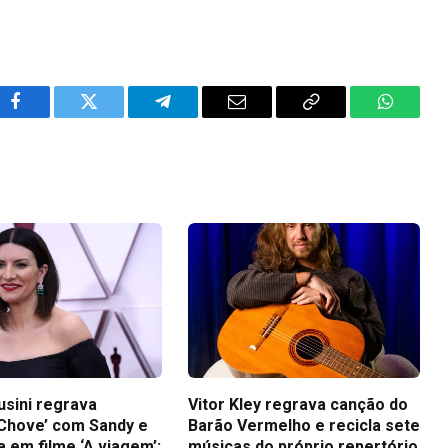
Facebook
Twitter
Telegram
Email
Copy
WhatsA
Link
usini regrava
Vitor Kley regrava canção do
Chove’ com Sandy e
Barão Vermelho e recicla sete
a em filme ‘A viagem’:
músicas do próprio repertório