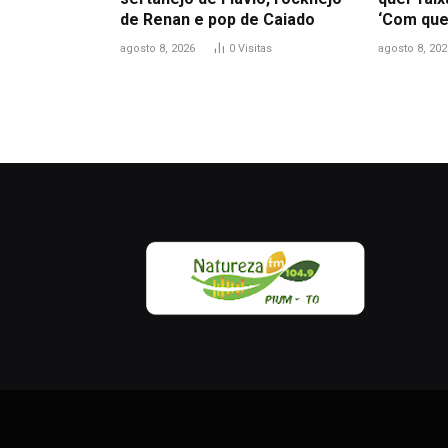
de Renan e pop de Caiado
‘Com que
agosto 8, 2026
0
Visitas
agosto 8, 202