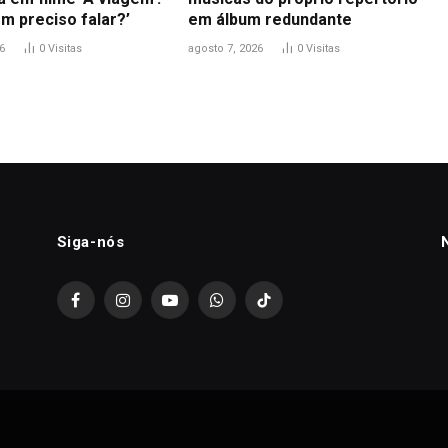
m preciso falar?’
em álbum redundante
6
0
Visitas
agosto 7, 2026
0
Visitas
Siga-nós
Facebook
Instagram
YouTube
WhatsApp
TikTok