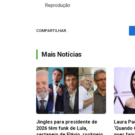
Reprodução
COMPARTILHAR.
Mais Notícias
Jingles para presidente de
Laura Pa
2026 têm funk de Lula,
‘Quando 
sertanejo de Flávio, rocknejo
quer faix