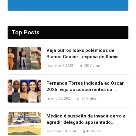
Top Posts
Veja outros looks polêmicos de
Bianca Censori, esposa de Kanye
West que apareceu nua no Grammy
fevereiro 4, 2025
153
Visitas
2025
Fernanda Torres indicada ao Oscar
2025: veja as concorrentes da
brasileira a melhor atriz
janeiro 23, 2025
73
Visitas
Médico é suspeito de invadir carro e
agredir delegado aposentado
durante confusão no trânsito
setembro 19, 2024
41
Visitas