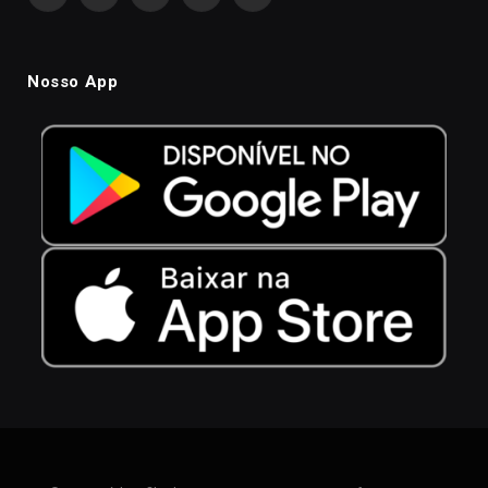
Facebook
Instagram
YouTube
WhatsApp
TikTok
Nosso App