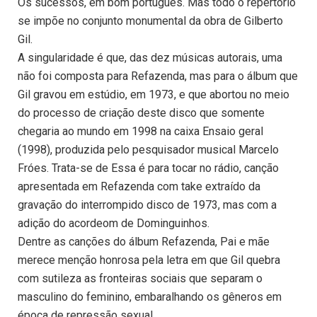
Os sucessos, em bom português. Mas todo o repertório
se impõe no conjunto monumental da obra de Gilberto
Gil.
A singularidade é que, das dez músicas autorais, uma
não foi composta para Refazenda, mas para o álbum que
Gil gravou em estúdio, em 1973, e que abortou no meio
do processo de criação deste disco que somente
chegaria ao mundo em 1998 na caixa Ensaio geral
(1998), produzida pelo pesquisador musical Marcelo
Fróes. Trata-se de Essa é para tocar no rádio, canção
apresentada em Refazenda com take extraído da
gravação do interrompido disco de 1973, mas com a
adição do acordeom de Dominguinhos.
Dentre as canções do álbum Refazenda, Pai e mãe
merece menção honrosa pela letra em que Gil quebra
com sutileza as fronteiras sociais que separam o
masculino do feminino, embaralhando os gêneros em
época de repressão sexual.