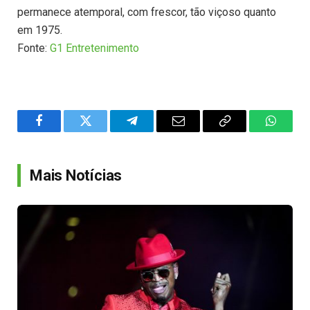
permanece atemporal, com frescor, tão viçoso quanto
em 1975.
Fonte:
G1 Entretenimento
Facebook
Twitter
Telegram
Email
Copy
WhatsA
Link
Mais Notícias