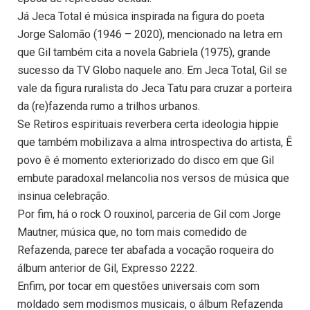
Já Jeca Total é música inspirada na figura do poeta
Jorge Salomão (1946 – 2020), mencionado na letra em
que Gil também cita a novela Gabriela (1975), grande
sucesso da TV Globo naquele ano. Em Jeca Total, Gil se
vale da figura ruralista do Jeca Tatu para cruzar a porteira
da (re)fazenda rumo a trilhos urbanos.
Se Retiros espirituais reverbera certa ideologia hippie
que também mobilizava a alma introspectiva do artista, Ê
povo ê é momento exteriorizado do disco em que Gil
embute paradoxal melancolia nos versos de música que
insinua celebração.
Por fim, há o rock O rouxinol, parceria de Gil com Jorge
Mautner, música que, no tom mais comedido de
Refazenda, parece ter abafada a vocação roqueira do
álbum anterior de Gil, Expresso 2222.
Enfim, por tocar em questões universais com som
moldado sem modismos musicais, o álbum Refazenda