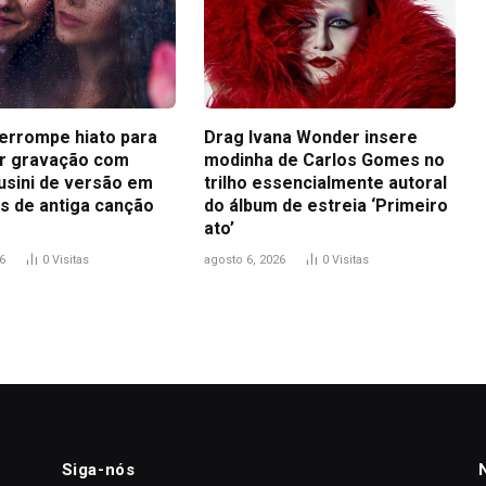
terrompe hiato para
Drag Ivana Wonder insere
r gravação com
modinha de Carlos Gomes no
usini de versão em
trilho essencialmente autoral
s de antiga canção
do álbum de estreia ‘Primeiro
ato’
6
0
Visitas
agosto 6, 2026
0
Visitas
Siga-nós