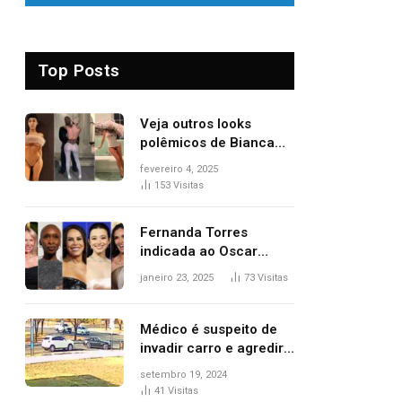
Top Posts
Veja outros looks
polêmicos de Bianca
Censori, esposa de
fevereiro 4, 2025
Kanye West que
153
Visitas
apareceu nua no
Grammy 2025
Fernanda Torres
indicada ao Oscar
2025: veja as
janeiro 23, 2025
73
Visitas
concorrentes da
brasileira a melhor atriz
Médico é suspeito de
invadir carro e agredir
delegado aposentado
setembro 19, 2024
durante confusão no
41
Visitas