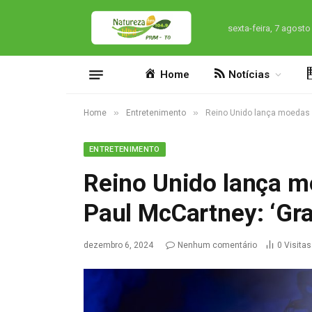
sexta-feira, 7 agosto
Home
Notícias
»
»
Home
Entretenimento
Reino Unido lança moedas 
ENTRETENIMENTO
Reino Unido lança
Paul McCartney: ‘Gra
dezembro 6, 2024
Nenhum comentário
0
Visitas