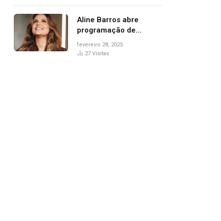
trânsito
Aline Barros abre
programação de
Carnaval na Praça dos
fevereiro 28, 2025
Girassóis nesta sexta-
27
Visitas
feira, em Palmas