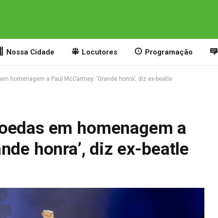
Nossa Cidade
Locutores
Programação
em homenagem a Paul McCartney: ‘Grande honra’, diz ex-beatle
 moedas em homenagem a
nde honra’, diz ex-beatle