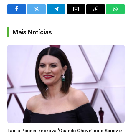
Facebook
Twitter
Telegram
Email
Copy
WhatsA
Link
Mais Notícias
Laura Pausini regrava ‘Quando Chove’ com Sandy e