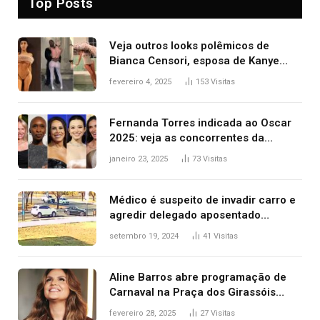
Top Posts
Veja outros looks polêmicos de
Bianca Censori, esposa de Kanye
West que apareceu nua no Grammy
fevereiro 4, 2025
153
Visitas
2025
Fernanda Torres indicada ao Oscar
2025: veja as concorrentes da
brasileira a melhor atriz
janeiro 23, 2025
73
Visitas
Médico é suspeito de invadir carro e
agredir delegado aposentado
durante confusão no trânsito
setembro 19, 2024
41
Visitas
Aline Barros abre programação de
Carnaval na Praça dos Girassóis
nesta sexta-feira, em Palmas
fevereiro 28, 2025
27
Visitas