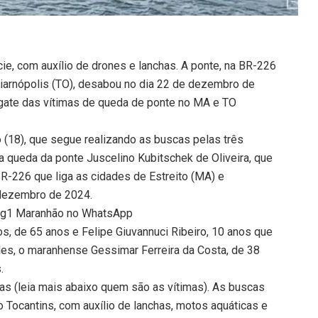
ie, com auxílio de drones e lanchas. A ponte, na BR-226
uiarnópolis (TO), desabou no dia 22 de dezembro de
sgate das vítimas de queda de ponte no MA e TO
 (18), que segue realizando as buscas pelas três
queda da ponte Juscelino Kubitschek de Oliveira, que
BR-226 que liga as cidades de Estreito (MA) e
 dezembro de 2024.
do g1 Maranhão no WhatsApp
, de 65 anos e Felipe Giuvannuci Ribeiro, 10 anos que
les, o maranhense Gessimar Ferreira da Costa, de 38
.
as (leia mais abaixo quem são as vítimas). As buscas
o Tocantins, com auxílio de lanchas, motos aquáticas e