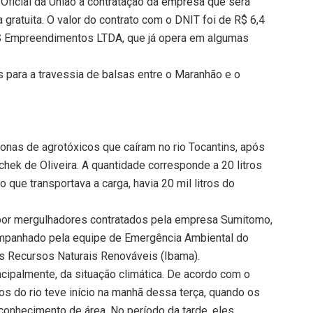
o Oficial da União a contratação da empresa que será
 gratuita. O valor do contrato com o DNIT foi de R$ 6,4
ES Empreendimentos LTDA, que já opera em algumas
 para a travessia de balsas entre o Maranhão e o
bonas de agrotóxicos que caíram no rio Tocantins, após
ek de Oliveira. A quantidade corresponde a 20 litros
o que transportava a carga, havia 20 mil litros do
 por mergulhadores contratados pela empresa Sumitomo,
companhado pela equipe de Emergência Ambiental do
os Recursos Naturais Renováveis (Ibama).
ncipalmente, da situação climática. De acordo com o
cos do rio teve início na manhã dessa terça, quando os
onhecimento de área. No período da tarde, eles