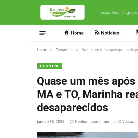
sexta-feira, 7 agosto
Home
Notícias
»
»
Home
Tocantins
Quase um mês após queda de pon
TOCANTINS
Quase um mês após 
MA e TO, Marinha rea
desaparecidos
janeiro 18, 2025
Nenhum comentário
0
Visitas