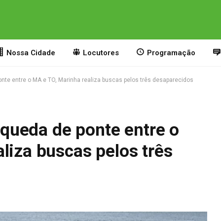
Nossa Cidade
Locutores
Programação
te entre o MA e TO, Marinha realiza buscas pelos três desaparecidos
queda de ponte entre o
liza buscas pelos três