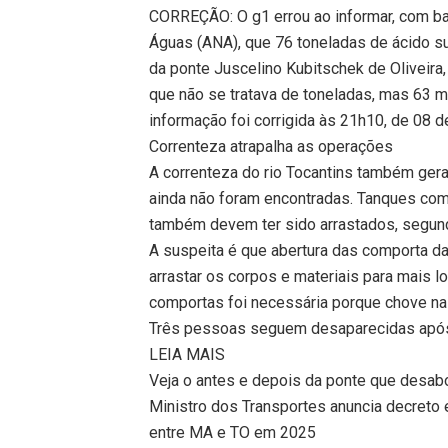
CORREÇÃO: O g1 errou ao informar, com b
Águas (ANA), que 76 toneladas de ácido su
da ponte Juscelino Kubitschek de Oliveira
que não se tratava de toneladas, mas 63 mil
informação foi corrigida às 21h10, de 08 d
Correnteza atrapalha as operações
A correnteza do rio Tocantins também gera
ainda não foram encontradas. Tanques com
também devem ter sido arrastados, segun
A suspeita é que abertura das comporta da 
arrastar os corpos e materiais para mais l
comportas foi necessária porque chove na 
Três pessoas seguem desaparecidas após
LEIA MAIS
Veja o antes e depois da ponte que desab
Ministro dos Transportes anuncia decreto e
entre MA e TO em 2025