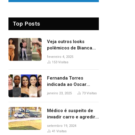
Top Posts
Veja outros looks
polêmicos de Bianca
Censori, esposa de
fevereiro 4, 2025
Kanye West que
153
Visitas
apareceu nua no
Grammy 2025
Fernanda Torres
indicada ao Oscar
2025: veja as
janeiro 23, 2025
73
Visitas
concorrentes da
brasileira a melhor atriz
Médico é suspeito de
invadir carro e agredir
delegado aposentado
setembro 19, 2024
durante confusão no
41
Visitas