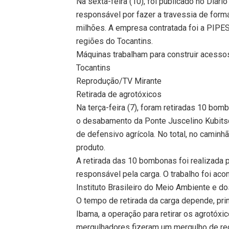
Na sexta-feira (10), foi publicado no Diári
responsável por fazer a travessia de forma
milhões. A empresa contratada foi a PIP
regiões do Tocantins.
Máquinas trabalham para construir acessos
Tocantins
Reprodução/TV Mirante
Retirada de agrotóxicos
Na terça-feira (7), foram retiradas 10 bom
o desabamento da Ponte Juscelino Kubitsch
de defensivo agrícola. No total, no caminhã
produto.
A retirada das 10 bombonas foi realizada
responsável pela carga. O trabalho foi a
Instituto Brasileiro do Meio Ambiente e d
O tempo de retirada da carga depende, pri
Ibama, a operação para retirar os agrotóxi
mergulhadores fizeram um mergulho de rec