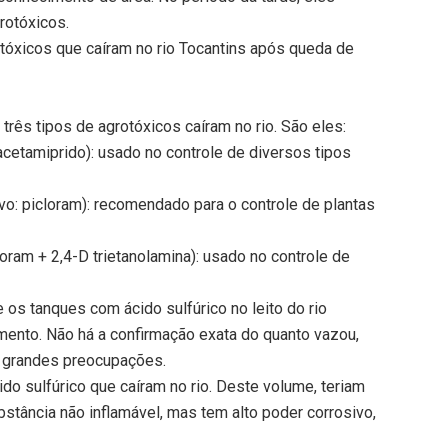
rotóxicos.
otóxicos que caíram no rio Tocantins após queda de
ês tipos de agrotóxicos caíram no rio. São eles:
 acetamiprido): usado no controle de diversos tipos
vo: picloram): recomendado para o controle de plantas
cloram + 2,4-D trietanolamina): usado no controle de
 os tanques com ácido sulfúrico no leito do rio
ento. Não há a confirmação exata do quanto vazou,
 grandes preocupações.
ido sulfúrico que caíram no rio. Deste volume, teriam
ubstância não inflamável, mas tem alto poder corrosivo,