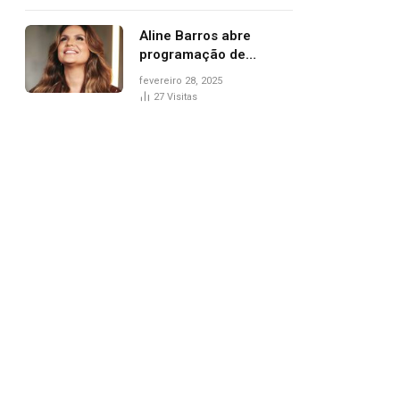
trânsito
Aline Barros abre
programação de
Carnaval na Praça dos
fevereiro 28, 2025
Girassóis nesta sexta-
27
Visitas
feira, em Palmas