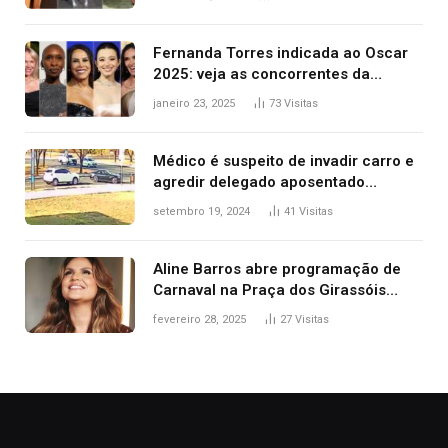
2025
Fernanda Torres indicada ao Oscar
2025: veja as concorrentes da
brasileira a melhor atriz
janeiro 23, 2025
73
Visitas
Médico é suspeito de invadir carro e
agredir delegado aposentado
durante confusão no trânsito
setembro 19, 2024
41
Visitas
Aline Barros abre programação de
Carnaval na Praça dos Girassóis
nesta sexta-feira, em Palmas
fevereiro 28, 2025
27
Visitas