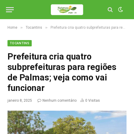
»
»
Home
Tocantins
Prefeitura cria quatro subprefeituras para regiões de Palmas; veja como vai funcionar
TOCANTINS
Prefeitura cria quatro
subprefeituras para regiões
de Palmas; veja como vai
funcionar
janeiro 8, 2025
Nenhum comentário
0
Visitas