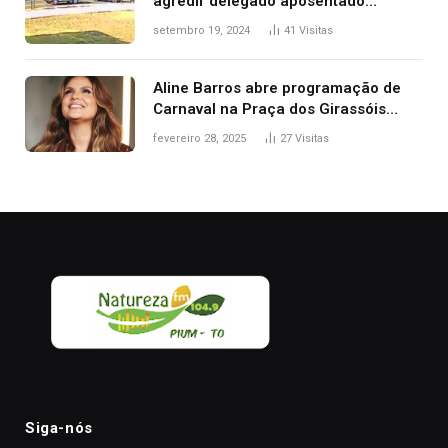
agredir delegado aposentado
durante confusão no trânsito
setembro 19, 2024
41
Visitas
Aline Barros abre programação de
Carnaval na Praça dos Girassóis
nesta sexta-feira, em Palmas
fevereiro 28, 2025
27
Visitas
Siga-nós