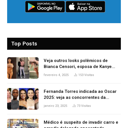
Top Posts
Veja outros looks polêmicos de
Bianca Censori, esposa de Kanye
West que apareceu nua no Grammy
fevereiro 4, 2025
153
Visitas
2025
Fernanda Torres indicada ao Oscar
2025: veja as concorrentes da
brasileira a melhor atriz
janeiro 23, 2025
73
Visitas
Médico é suspeito de invadir carro e