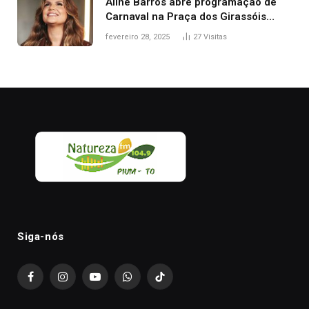
Aline Barros abre programação de
Carnaval na Praça dos Girassóis
nesta sexta-feira, em Palmas
fevereiro 28, 2025
27
Visitas
Siga-nós
Facebook
Instagram
YouTube
WhatsApp
TikTok