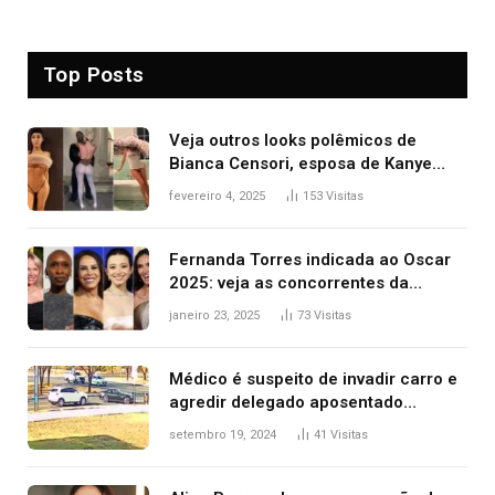
Top Posts
Veja outros looks polêmicos de
Bianca Censori, esposa de Kanye
West que apareceu nua no Grammy
fevereiro 4, 2025
153
Visitas
2025
Fernanda Torres indicada ao Oscar
2025: veja as concorrentes da
brasileira a melhor atriz
janeiro 23, 2025
73
Visitas
Médico é suspeito de invadir carro e
agredir delegado aposentado
durante confusão no trânsito
setembro 19, 2024
41
Visitas