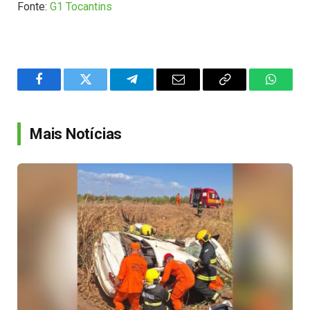
Fonte:
G1 Tocantins
Facebook
Twitter
Telegram
Email
Copy
WhatsA
Link
Mais Notícias