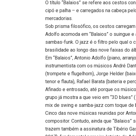
O título “Balaios” se refere aos cestos co
cipó e palha – e carregados na cabeça pel
mercadorias.
Sob prisma filosófico, os cestos carregam 
Adolfo acomoda em “Balaios” o suingue e a
sambas-funk. O jazz é o filtro pelo qual o
brasilidade ao longo das nove faixas do á
Em “Balaios”, Antonio Adolfo (piano, arran
instrumentista com os músicos André Danta
(trompete e flugelhorn), Jorge Helder (baixo
tenor e flauta), Rafael Barata (bateria e p
Afinado e entrosado, até porque os músicos
grupo já mostra a que veio em “3D blues” 
mix de swing e samba-jazz com toque de 
Cinco das nove músicas reunidas por Anto
compositor. Contudo, ainda que “Balaios” s
trazem também a assinatura de Tibério Ga