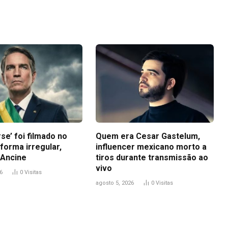
Link
se’ foi filmado no
Quem era Cesar Gastelum,
 forma irregular,
influencer mexicano morto a
Ancine
tiros durante transmissão ao
vivo
6
0
Visitas
agosto 5, 2026
0
Visitas