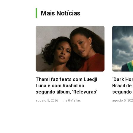
Mais Notícias
Thami faz feats com Luedji
‘Dark Hor
Luna e com Rashid no
Brasil de
segundo álbum, ‘Relevuras’
segundo 
agosto 5, 2026
0
Visitas
agosto 5, 202