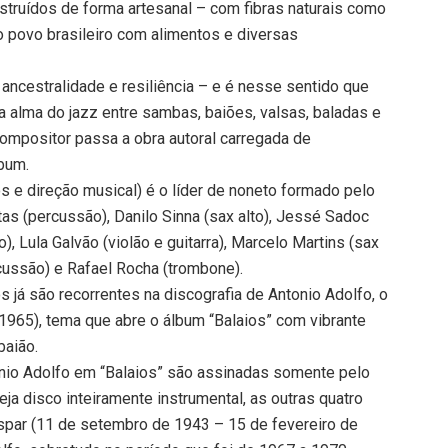
nstruídos de forma artesanal – com fibras naturais como
o povo brasileiro com alimentos e diversas
ancestralidade e resiliência – e é nesse sentido que
 alma do jazz entre sambas, baiões, valsas, baladas e
 compositor passa a obra autoral carregada de
lbum.
jos e direção musical) é o líder de noneto formado pelo
s (percussão), Danilo Sinna (sax alto), Jessé Sadoc
), Lula Galvão (violão e guitarra), Marcelo Martins (sax
ercussão) e Rafael Rocha (trombone).
 já são recorrentes na discografia de Antonio Adolfo, o
(1965), tema que abre o álbum “Balaios” com vibrante
baião.
nio Adolfo em “Balaios” são assinadas somente pelo
eja disco inteiramente instrumental, as outras quatro
spar (11 de setembro de 1943 – 15 de fevereiro de