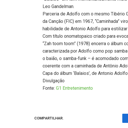
Leo Gandelman.
Parceria de Adolfo com o mesmo Tibério Gas
da Canção (FIC) em 1967, “Caminhada” virou
habilidade de Antonio Adolfo para estiliza
Com título onomatopaico criado para evoca
“Zah toom toom” (1978) encerra o álbum c
caracterizada por Adolfo como pop samba-j
o baião, o samba-funk – é acomodado com na
coerente com a caminhada de Antônio Adol
Capa do álbum ‘Balaios’, de Antonio Adolfo
Divulgação
Fonte:
G1 Entretenimento
COMPARTILHAR.