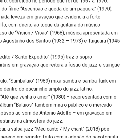
olfo, sobretudo no período que foi de 1967 a 1970.
ra do filme “Ascensão e queda de um paquera” (1970),
nada leveza em gravação que evidencia a forte
fo, com direito ao toque da guitarra do músico
aso de “Vision / Visão” (1968), música apresentada em
s Agostinho dos Santos (1932 – 1973) e Taiguara (1945
pedito / Santo Expedito” (1995) traz o sopro
tins em gravação que reitera a fusão de jazz e suingue
tulo, “Sambalaio” (1989) mixa samba e samba-funk em
 dentro do escaninho amplo do jazz latino.
 “Até que venha o amor” (1980) – reapresentada com o
o álbum “Balaios” também mira o público e o mercado
eptivos ao som de Antonio Adolfo – em gravação em
estinas na atmosfera do jazz.
ar, a valsa-jazz “Meu canto / My chant” (2018) põe
ereno em registro feito com a adesão do saxofonista