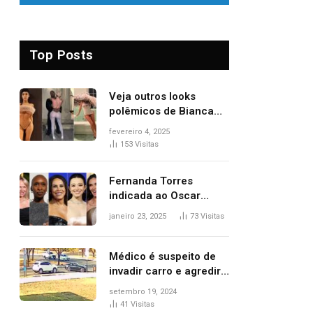
Top Posts
Veja outros looks
polêmicos de Bianca
Censori, esposa de
fevereiro 4, 2025
Kanye West que
153
Visitas
apareceu nua no
Grammy 2025
Fernanda Torres
indicada ao Oscar
2025: veja as
janeiro 23, 2025
73
Visitas
concorrentes da
brasileira a melhor atriz
Médico é suspeito de
invadir carro e agredir
delegado aposentado
setembro 19, 2024
durante confusão no
41
Visitas