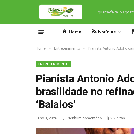
quarta-feira, 5 agost
Home
Notícias
»
»
Home
Entretenimento
Pianista Antonio Adolfo car
ENTRETENIMENTO
Pianista Antonio Ado
brasilidade no refin
‘Balaios’
julho 8, 2026
Nenhum comentário
2
Visitas