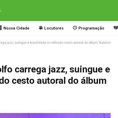
o
Nossa Cidade
Locutores
Programação
rega jazz, suingue e brasilidade no refinado cesto autoral do álbum ‘Balaios’
lfo carrega jazz, suingue e
ado cesto autoral do álbum