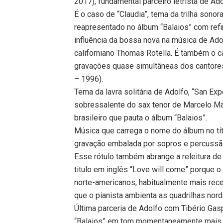
2017), fundamental parceiro letrista de Ad
É o caso de “Claudia”, tema da trilha sono
reapresentado no álbum “Balaios” com refi
influência da bossa nova na música de Adol
californiano Thomas Rotella. É também o c
gravações quase simultâneas dos cantore
– 1996).
Tema da lavra solitária de Adolfo, “San Ex
sobressalente do sax tenor de Marcelo Mar
brasileiro que pauta o álbum “Balaios”.
Música que carrega o nome do álbum no tí
gravação embalada por sopros e percussão
Esse rótulo também abrange a releitura de
titulo em inglês “Love will come” porque 
norte-americanos, habitualmente mais rec
que o pianista ambienta as quadrilhas nord
Última parceria de Adolfo com Tibério Gasp
“Balaios” em tom momentaneamente mais s