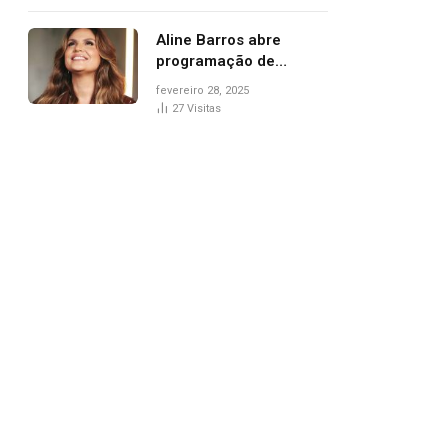
trânsito
Aline Barros abre
programação de
Carnaval na Praça dos
fevereiro 28, 2025
Girassóis nesta sexta-
27
Visitas
feira, em Palmas