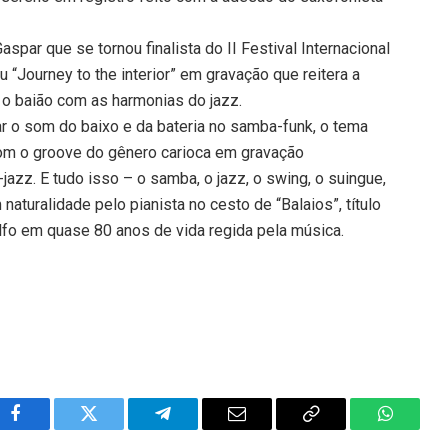
par que se tornou finalista do II Festival Internacional
 “Journey to the interior” em gravação que reitera a
r o baião com as harmonias do jazz.
r o som do baixo e da bateria no samba-funk, o tema
om o groove do gênero carioca em gravação
azz. E tudo isso – o samba, o jazz, o swing, o suingue,
turalidade pelo pianista no cesto de “Balaios”, título
fo em quase 80 anos de vida regida pela música.
Facebook
Twitter
Telegram
Email
Copy
WhatsA