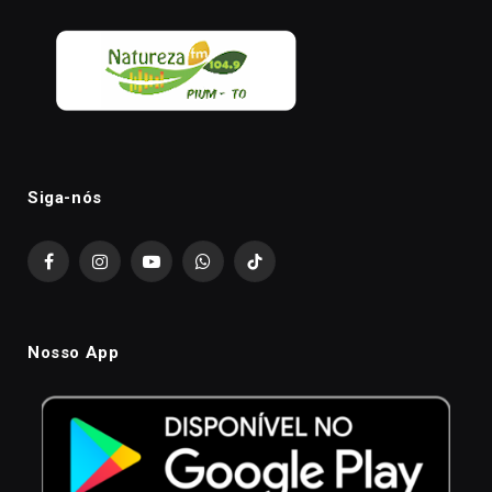
Siga-nós
Facebook
Instagram
YouTube
WhatsApp
TikTok
Nosso App