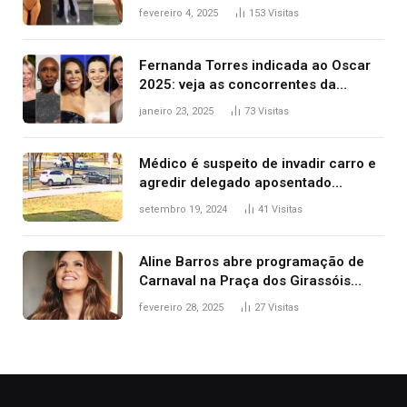
West que apareceu nua no Grammy
fevereiro 4, 2025
153
Visitas
2025
Fernanda Torres indicada ao Oscar
2025: veja as concorrentes da
brasileira a melhor atriz
janeiro 23, 2025
73
Visitas
Médico é suspeito de invadir carro e
agredir delegado aposentado
durante confusão no trânsito
setembro 19, 2024
41
Visitas
Aline Barros abre programação de
Carnaval na Praça dos Girassóis
nesta sexta-feira, em Palmas
fevereiro 28, 2025
27
Visitas