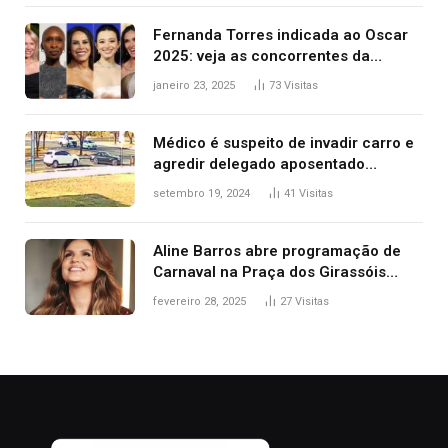
Fernanda Torres indicada ao Oscar
2025: veja as concorrentes da
brasileira a melhor atriz
janeiro 23, 2025
73
Visitas
Médico é suspeito de invadir carro e
agredir delegado aposentado
durante confusão no trânsito
setembro 19, 2024
41
Visitas
Aline Barros abre programação de
Carnaval na Praça dos Girassóis
nesta sexta-feira, em Palmas
fevereiro 28, 2025
27
Visitas