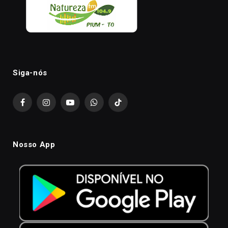
Siga-nós
Facebook
Instagram
YouTube
WhatsApp
TikTok
Nosso App