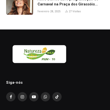
Carnaval na Praça dos Girassóis
nesta sexta-feira, em Palmas
fevereiro 28, 2025
27
Visitas
Siga-nós
Facebook
Instagram
YouTube
WhatsApp
TikTok