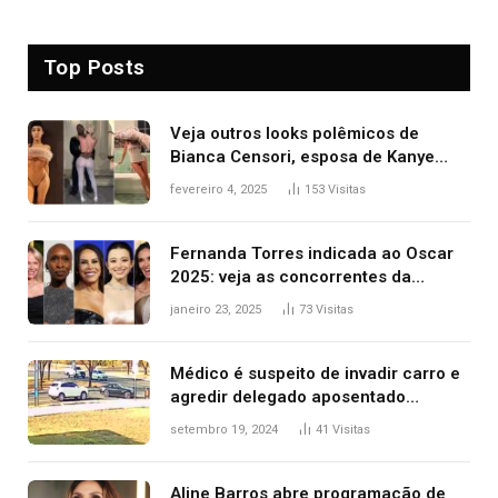
Top Posts
Veja outros looks polêmicos de
Bianca Censori, esposa de Kanye
West que apareceu nua no Grammy
fevereiro 4, 2025
153
Visitas
2025
Fernanda Torres indicada ao Oscar
2025: veja as concorrentes da
brasileira a melhor atriz
janeiro 23, 2025
73
Visitas
Médico é suspeito de invadir carro e
agredir delegado aposentado
durante confusão no trânsito
setembro 19, 2024
41
Visitas
Aline Barros abre programação de