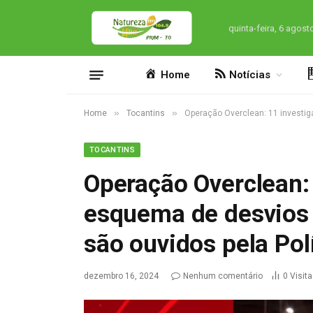
quinta-feira, 6 agost
Home
Notícias
»
»
Home
Tocantins
Operação Overclean: 11 investig
TOCANTINS
Operação Overclean:
esquema de desvios 
são ouvidos pela Pol
dezembro 16, 2024
Nenhum comentário
0
Visit