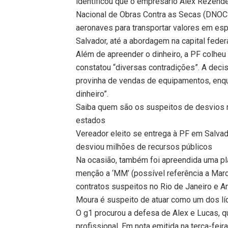
identificou que o empresário Alex Rezend
Nacional de Obras Contra as Secas (DNOCS)
aeronaves para transportar valores em es
Salvador, até a abordagem na capital federa
Além de apreender o dinheiro, a PF colhe
constatou “diversas contradições”. A dec
provinha de vendas de equipamentos, enq
dinheiro”.
Saiba quem são os suspeitos de desvios m
estados
Vereador eleito se entrega à PF em Salvad
desviou milhões de recursos públicos
Na ocasião, também foi apreendida uma pla
menção a ‘MM’ (possível referência a Mar
contratos suspeitos no Rio de Janeiro e 
Moura é suspeito de atuar como um dos l
O g1 procurou a defesa de Alex e Lucas, qu
profissional. Em nota emitida na terça-fe