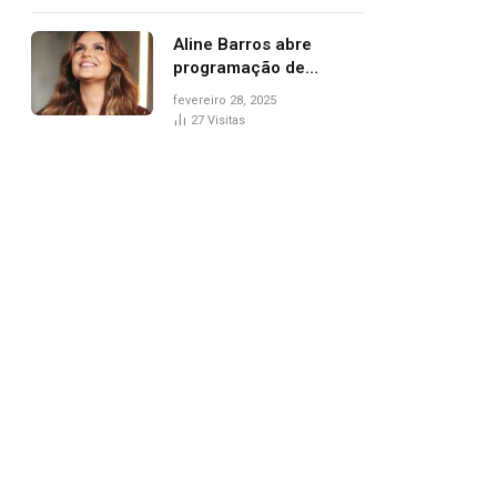
trânsito
Aline Barros abre
programação de
Carnaval na Praça dos
fevereiro 28, 2025
Girassóis nesta sexta-
27
Visitas
feira, em Palmas