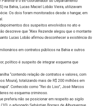
e Parente e o ex-coordenador do Departamento
 na Bahia, Lucas Maciel Lobão Vieira, utilizavam
pécie. Os dois foram monitorados desde o hangar, em
l.
u depoimentos dos suspeitos envolvidos no ato e
isão descreve que “Alex Rezende alegou que o montante
uanto Lucas Lobão afirmou desconhecer a existência do
ilionários em contratos públicos na Bahia e outros
or; político é suspeito de integrar esquema que
nilha “contendo relação de contratos e valores, com
cos Moura), totalizando mais de R$ 200 milhões em
Amapá”. Conhecido como “Rei do Lixo”, José Marcos
íderes no esquema criminoso.
e preferiu não se posicionar em respeito ao sigilo
ira (10), o advogado Sebástian Borges de Albuquerque