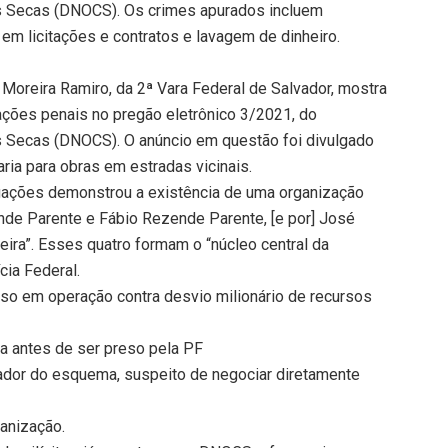
s Secas (DNOCS). Os crimes apurados incluem
e em licitações e contratos e lavagem de dinheiro.
 Moreira Ramiro, da 2ª Vara Federal de Salvador, mostra
rações penais no pregão eletrônico 3/2021, do
s Secas (DNOCS). O anúncio em questão foi divulgado
ria para obras em estradas vicinais.
igações demonstrou a existência de uma organização
nde Parente e Fábio Rezende Parente, [e por] José
ira”. Esses quatro formam o “núcleo central da
cia Federal.
eso em operação contra desvio milionário de recursos
la antes de ser preso pela PF
ador do esquema, suspeito de negociar diretamente
ganização.