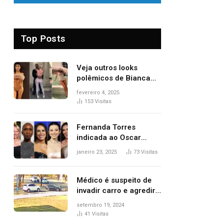
Top Posts
Veja outros looks
polêmicos de Bianca
Censori, esposa de
fevereiro 4, 2025
Kanye West que
153
Visitas
apareceu nua no
Grammy 2025
Fernanda Torres
indicada ao Oscar
2025: veja as
janeiro 23, 2025
73
Visitas
concorrentes da
brasileira a melhor atriz
Médico é suspeito de
invadir carro e agredir
delegado aposentado
setembro 19, 2024
durante confusão no
41
Visitas