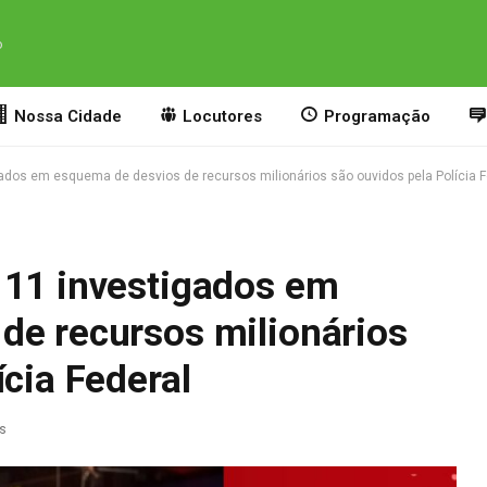
o
Nossa Cidade
Locutores
Programação
ados em esquema de desvios de recursos milionários são ouvidos pela Polícia F
 11 investigados em
de recursos milionários
ícia Federal
as