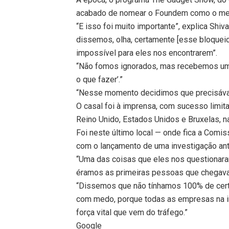
acabado de nomear o Foundem como o melh
“E isso foi muito importante”, explica Sh
dissemos, olha, certamente [esse bloqueio
impossível para eles nos encontrarem”.
“Não fomos ignorados, mas recebemos uma 
o que fazer’.”
“Nesse momento decidimos que precisávam
O casal foi à imprensa, com sucesso limit
Reino Unido, Estados Unidos e Bruxelas, na
Foi neste último local — onde fica a Comi
com o lançamento de uma investigação anti
“Uma das coisas que eles nos questionara
éramos as primeiras pessoas que chegavam
“Dissemos que não tínhamos 100% de cer
com medo, porque todas as empresas na i
força vital que vem do tráfego.”
Google