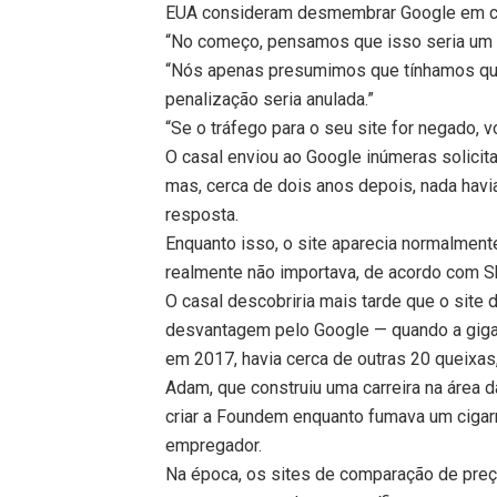
EUA consideram desmembrar Google em ca
“No começo, pensamos que isso seria um da
“Nós apenas presumimos que tínhamos que 
penalização seria anulada.”
“Se o tráfego para o seu site for negado,
O casal enviou ao Google inúmeras solicit
mas, cerca de dois anos depois, nada hav
resposta.
Enquanto isso, o site aparecia normalmen
realmente não importava, de acordo com Sh
O casal descobriria mais tarde que o site 
desvantagem pelo Google — quando a gigan
em 2017, havia cerca de outras 20 queixas,
Adam, que construiu uma carreira na área 
criar a Foundem enquanto fumava um cigarr
empregador.
Na época, os sites de comparação de pre