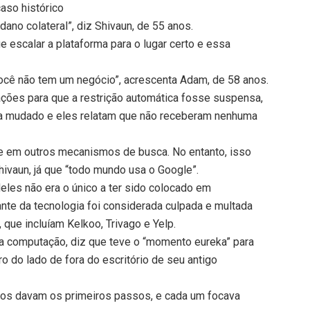
so histórico
no colateral”, diz Shivaun, de 55 anos.
escalar a plataforma para o lugar certo e essa
 você não tem um negócio”, acrescenta Adam, de 58 anos.
ações para que a restrição automática fosse suspensa,
ia mudado e eles relatam que não receberam nenhuma
te em outros mecanismos de busca. No entanto, isso
ivaun, já que “todo mundo usa o Google”.
deles não era o único a ter sido colocado em
te da tecnologia foi considerada culpada e multada
 que incluíam Kelkoo, Trivago e Yelp.
da computação, diz que teve o “momento eureka” para
o do lado de fora do escritório de seu antigo
ços davam os primeiros passos, e cada um focava