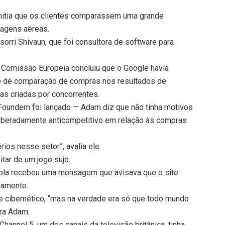
mitia que os clientes comparassem uma grande
sagens aéreas.
orri Shivaun, que foi consultora de software para
a Comissão Europeia concluiu que o Google havia
ço de comparação de compras nos resultados de
as criadas por concorrentes.
Foundem foi lançado — Adam diz que não tinha motivos
iberadamente anticompetitivo em relação às compras
ios nesse setor”, avalia ele.
tar de um jogo sujo.
upla recebeu uma mensagem que avisava que o site
damente.
e cibernético, “mas na verdade era só que todo mundo
bra Adam.
annel 5, um dos canais da televisão britânica, tinha