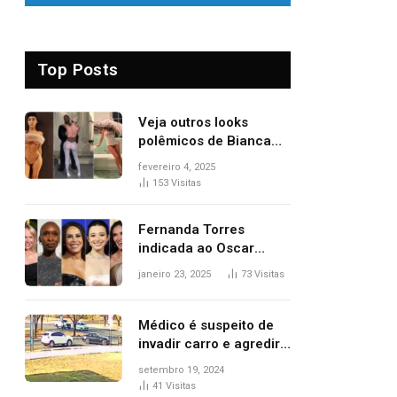
Top Posts
Veja outros looks
polêmicos de Bianca
Censori, esposa de
fevereiro 4, 2025
Kanye West que
153
Visitas
apareceu nua no
Grammy 2025
Fernanda Torres
indicada ao Oscar
2025: veja as
janeiro 23, 2025
73
Visitas
concorrentes da
brasileira a melhor atriz
Médico é suspeito de
invadir carro e agredir
delegado aposentado
setembro 19, 2024
durante confusão no
41
Visitas