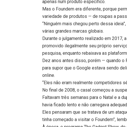
apenas num produto específico.
Mas o Foundem era diferente, porque per
variedade de produtos — de roupas a pas
“Ninguém mais chegou perto dessa ideia”, s
várias grandes marcas globais.
Durante o julgamento realizado em 2017, 
promovido ilegalmente seu próprio servi
pesquisa, enquanto rebaixava as plataform
Dez anos antes disso, porém — quando o 
para supor que o Google estava sendo del
online.
“Eles não eram realmente competidores sér
No final de 2008, o casal começou a suspei
Faltavam três semanas para o Natal e a d
havia ficado lento e não carregava adequa
Eles pensaram que se tratava de um ataqu
tinha começado a visitar o Foundem”, lem
À época, o programa The Gadget Show, do Ch