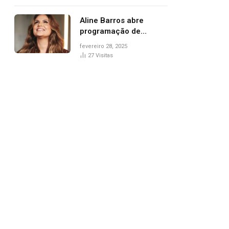
trânsito
Aline Barros abre
programação de
Carnaval na Praça dos
fevereiro 28, 2025
Girassóis nesta sexta-
27
Visitas
feira, em Palmas