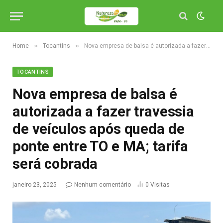
»
»
Home
Tocantins
Nova empresa de balsa é autorizada a fazer travessia de veículos após queda de ponte entre TO e MA; tarifa será cobrada
TOCANTINS
Nova empresa de balsa é
autorizada a fazer travessia
de veículos após queda de
ponte entre TO e MA; tarifa
será cobrada
janeiro 23, 2025
Nenhum comentário
0
Visitas