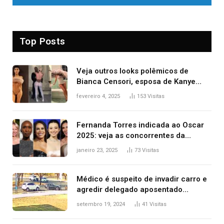
Top Posts
Veja outros looks polêmicos de
Bianca Censori, esposa de Kanye
West que apareceu nua no Grammy
fevereiro 4, 2025
153
Visitas
2025
Fernanda Torres indicada ao Oscar
2025: veja as concorrentes da
brasileira a melhor atriz
janeiro 23, 2025
73
Visitas
Médico é suspeito de invadir carro e
agredir delegado aposentado
durante confusão no trânsito
setembro 19, 2024
41
Visitas