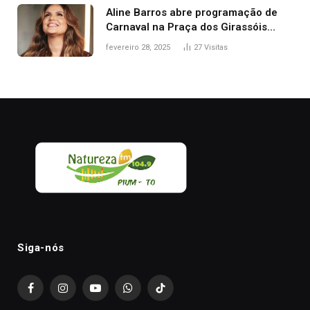
Aline Barros abre programação de
Carnaval na Praça dos Girassóis
nesta sexta-feira, em Palmas
fevereiro 28, 2025
27
Visitas
Siga-nós
Facebook
Instagram
YouTube
WhatsApp
TikTok