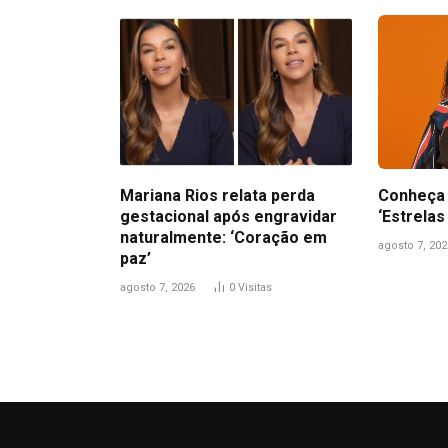
Mariana Rios relata perda
Conheça 
gestacional após engravidar
‘Estrelas
naturalmente: ‘Coração em
agosto 7, 202
paz’
agosto 7, 2026
0
Visitas