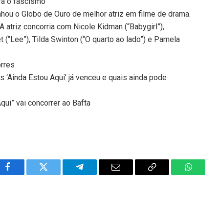
tra o fascismo
hou o Globo de Ouro de melhor atriz em filme de drama.
. A atriz concorria com Nicole Kidman (“Babygirl”),
et (“Lee”), Tilda Swinton (“O quarto ao lado”) e Pamela
orres
s ‘Ainda Estou Aqui’ já venceu e quais ainda pode
qui” vai concorrer ao Bafta
Facebook
Twitter
Telegram
Email
Copy
WhatsA
Link