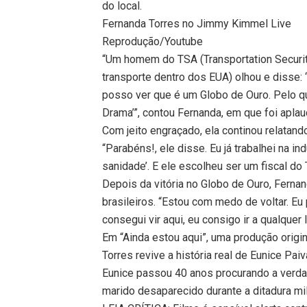
do local.
Fernanda Torres no Jimmy Kimmel Live
Reprodução/Youtube
“Um homem do TSA (Transportation Securit
transporte dentro dos EUA) olhou e disse: 
posso ver que é um Globo de Ouro. Pelo q
Drama’”, contou Fernanda, em que foi apla
Com jeito engraçado, ela continou relatan
“Parabéns!, ele disse. Eu já trabalhei na in
sanidade’. E ele escolheu ser um fiscal do 
Depois da vitória no Globo de Ouro, Fern
brasileiros. “Estou com medo de voltar. Eu
consegui vir aqui, eu consigo ir a qualquer l
Em “Ainda estou aqui”, uma produção origin
Torres revive a história real de Eunice Pa
Eunice passou 40 anos procurando a verda
marido desaparecido durante a ditadura mili