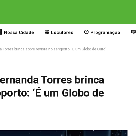
Nossa Cidade
Locutores
Programação
Torres brinca sobre revista no aeroporto: ‘É um Globo de Ouro’
rnanda Torres brinca
oporto: ‘É um Globo de