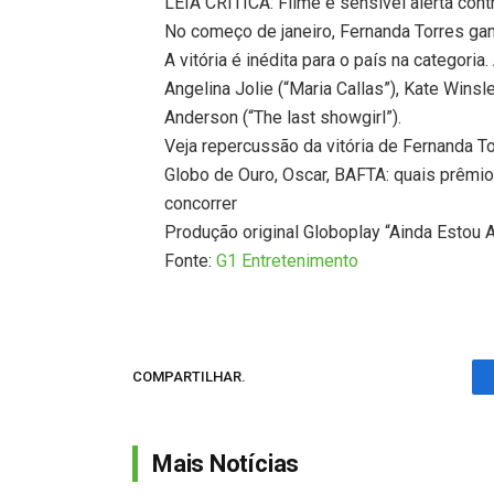
LEIA CRÍTICA: Filme é sensível alerta con
No começo de janeiro, Fernanda Torres gan
A vitória é inédita para o país na categoria
Angelina Jolie (“Maria Callas”), Kate Winsl
Anderson (“The last showgirl”).
Veja repercussão da vitória de Fernanda T
Globo de Ouro, Oscar, BAFTA: quais prêmio
concorrer
Produção original Globoplay “Ainda Estou A
Fonte:
G1 Entretenimento
COMPARTILHAR.
Mais Notícias