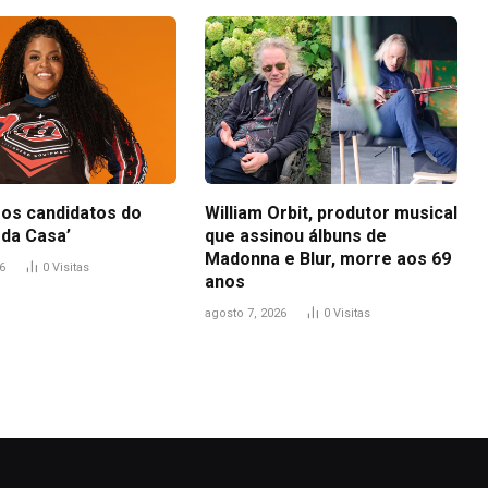
os candidatos do
William Orbit, produtor musical
 da Casa’
que assinou álbuns de
Madonna e Blur, morre aos 69
6
0
Visitas
anos
agosto 7, 2026
0
Visitas