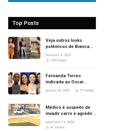
Top Posts
Veja outros looks
polêmicos de Bianca
Censori, esposa de
fevereiro 4, 2025
Kanye West que
153
Visitas
apareceu nua no
Grammy 2025
Fernanda Torres
indicada ao Oscar
2025: veja as
janeiro 23, 2025
73
Visitas
concorrentes da
brasileira a melhor atriz
Médico é suspeito de
invadir carro e agredir
delegado aposentado
setembro 19, 2024
durante confusão no
41
Visitas