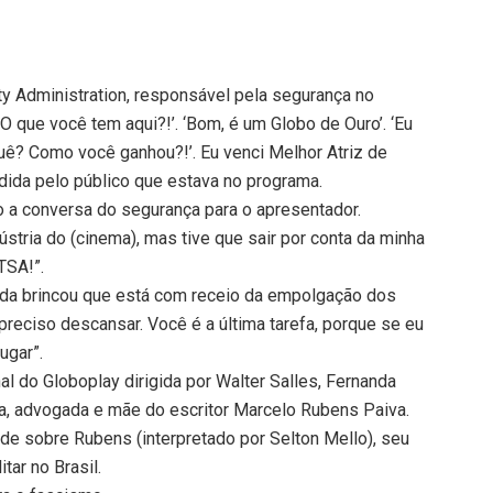
y Administration, responsável pela segurança no
‘O que você tem aqui?!’. ‘Bom, é um Globo de Ouro’. ‘Eu
uê? Como você ganhou?!’. Eu venci Melhor Atriz de
udida pelo público que estava no programa.
do a conversa do segurança para o apresentador.
dústria do (cinema), mas tive que sair por conta da minha
TSA!”.
anda brincou que está com receio da empolgação dos
 preciso descansar. Você é a última tarefa, porque se eu
ugar”.
al do Globoplay dirigida por Walter Salles, Fernanda
iva, advogada e mãe do escritor Marcelo Rubens Paiva.
de sobre Rubens (interpretado por Selton Mello), seu
tar no Brasil.