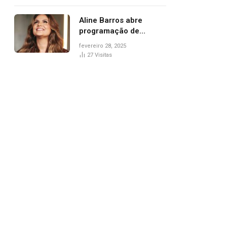
trânsito
Aline Barros abre
programação de
Carnaval na Praça dos
fevereiro 28, 2025
Girassóis nesta sexta-
27
Visitas
feira, em Palmas