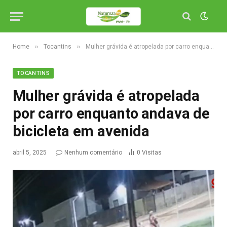
»
»
Home
Tocantins
Mulher grávida é atropelada por carro enquanto andava de bicicleta em avenida
TOCANTINS
Mulher grávida é atropelada
por carro enquanto andava de
bicicleta em avenida
abril 5, 2025
Nenhum comentário
0
Visitas