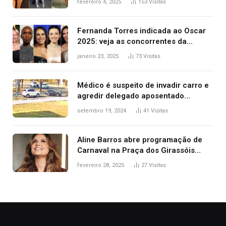
fevereiro 4, 2025
153
Visitas
2025
Fernanda Torres indicada ao Oscar
2025: veja as concorrentes da
brasileira a melhor atriz
janeiro 23, 2025
73
Visitas
Médico é suspeito de invadir carro e
agredir delegado aposentado
durante confusão no trânsito
setembro 19, 2024
41
Visitas
Aline Barros abre programação de
Carnaval na Praça dos Girassóis
nesta sexta-feira, em Palmas
fevereiro 28, 2025
27
Visitas