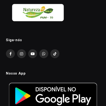
Siga-nós
Facebook
Instagram
YouTube
WhatsApp
TikTok
Nosso App