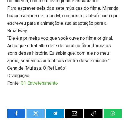
do cinema, como um leão gigante assustador.”
Para escrever seis das sete músicas do filme, Miranda
buscou a ajuda de Lebo M, compositor sul-africano que
escreveu para a animação e sua adaptação para a
Broadway.
“Ele é a primeira voz que você ouve no filme original.
Acho que o trabalho dele de coral no filme forma os
sons dessa história. Eu sabia que, com ele no meu
apoio, soaríamos autênticos dentro desse mundo.”
Cena de ‘Mufasa: O Rei Leão’
Divulgação
Fonte:
G1 Entretenimento
Facebook
Twitter
Telegram
Email
Copy
WhatsA
Link