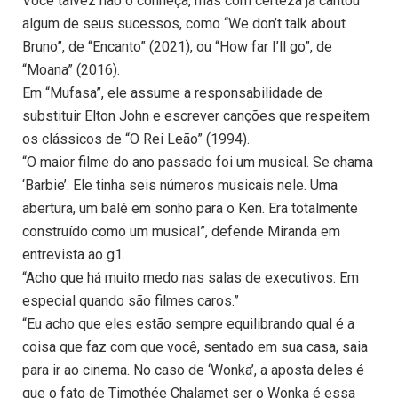
Você talvez não o conheça, mas com certeza já cantou
algum de seus sucessos, como “We don’t talk about
Bruno”, de “Encanto” (2021), ou “How far I’ll go”, de
“Moana” (2016).
Em “Mufasa”, ele assume a responsabilidade de
substituir Elton John e escrever canções que respeitem
os clássicos de “O Rei Leão” (1994).
“O maior filme do ano passado foi um musical. Se chama
‘Barbie’. Ele tinha seis números musicais nele. Uma
abertura, um balé em sonho para o Ken. Era totalmente
construído como um musical”, defende Miranda em
entrevista ao g1.
“Acho que há muito medo nas salas de executivos. Em
especial quando são filmes caros.”
“Eu acho que eles estão sempre equilibrando qual é a
coisa que faz com que você, sentado em sua casa, saia
para ir ao cinema. No caso de ‘Wonka’, a aposta deles é
que o fato de Timothée Chalamet ser o Wonka é essa