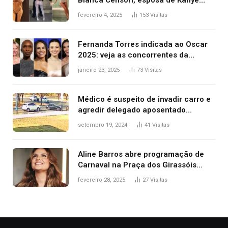
Bianca Censori, esposa de Kanye
West que apareceu nua no Grammy
fevereiro 4, 2025
153
Visitas
2025
Fernanda Torres indicada ao Oscar
2025: veja as concorrentes da
brasileira a melhor atriz
janeiro 23, 2025
73
Visitas
Médico é suspeito de invadir carro e
agredir delegado aposentado
durante confusão no trânsito
setembro 19, 2024
41
Visitas
Aline Barros abre programação de
Carnaval na Praça dos Girassóis
nesta sexta-feira, em Palmas
fevereiro 28, 2025
27
Visitas