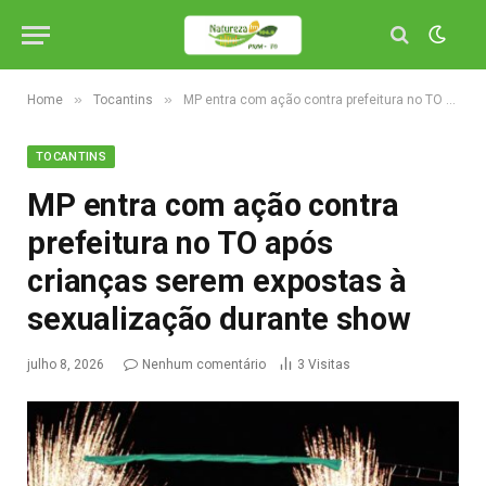
»
»
Home
Tocantins
MP entra com ação contra prefeitura no TO após crianças serem expostas à sexualização durante show
TOCANTINS
MP entra com ação contra
prefeitura no TO após
crianças serem expostas à
sexualização durante show
julho 8, 2026
Nenhum comentário
3
Visitas