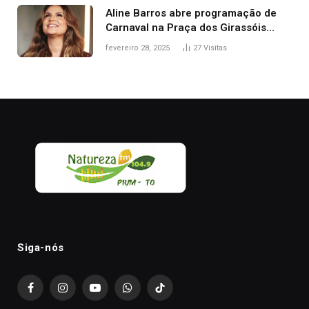
Aline Barros abre programação de
Carnaval na Praça dos Girassóis
nesta sexta-feira, em Palmas
fevereiro 28, 2025
27
Visitas
Siga-nós
Facebook
Instagram
YouTube
WhatsApp
TikTok