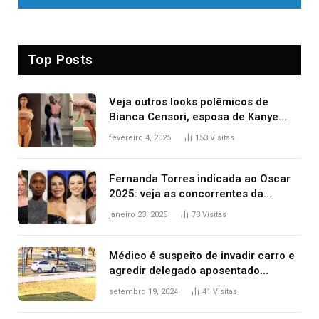
Top Posts
Veja outros looks polêmicos de
Bianca Censori, esposa de Kanye
West que apareceu nua no Grammy
fevereiro 4, 2025
153
Visitas
2025
Fernanda Torres indicada ao Oscar
2025: veja as concorrentes da
brasileira a melhor atriz
janeiro 23, 2025
73
Visitas
Médico é suspeito de invadir carro e
agredir delegado aposentado
durante confusão no trânsito
setembro 19, 2024
41
Visitas