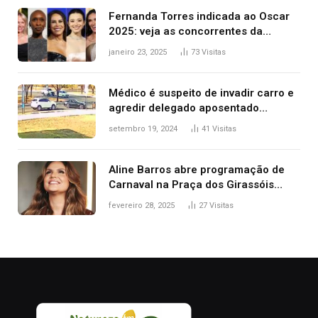
Fernanda Torres indicada ao Oscar
2025: veja as concorrentes da
brasileira a melhor atriz
janeiro 23, 2025
73
Visitas
Médico é suspeito de invadir carro e
agredir delegado aposentado
durante confusão no trânsito
setembro 19, 2024
41
Visitas
Aline Barros abre programação de
Carnaval na Praça dos Girassóis
nesta sexta-feira, em Palmas
fevereiro 28, 2025
27
Visitas