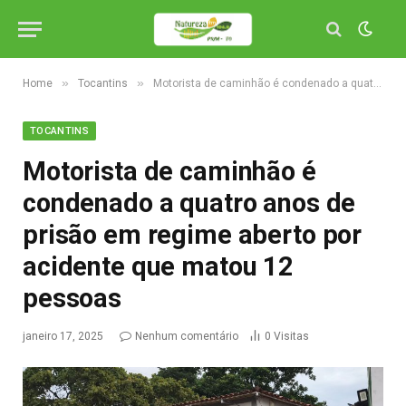
»
»
Home
Tocantins
Motorista de caminhão é condenado a quatro anos de prisão em regime aberto por acidente que matou 12 pessoas
TOCANTINS
Motorista de caminhão é
condenado a quatro anos de
prisão em regime aberto por
acidente que matou 12
pessoas
janeiro 17, 2025
Nenhum comentário
0
Visitas