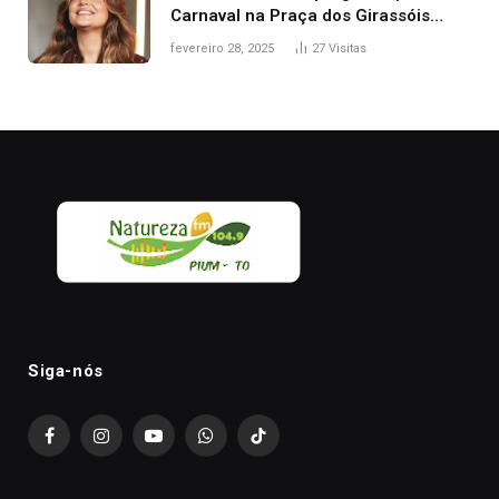
Carnaval na Praça dos Girassóis
nesta sexta-feira, em Palmas
fevereiro 28, 2025
27
Visitas
Siga-nós
Facebook
Instagram
YouTube
WhatsApp
TikTok