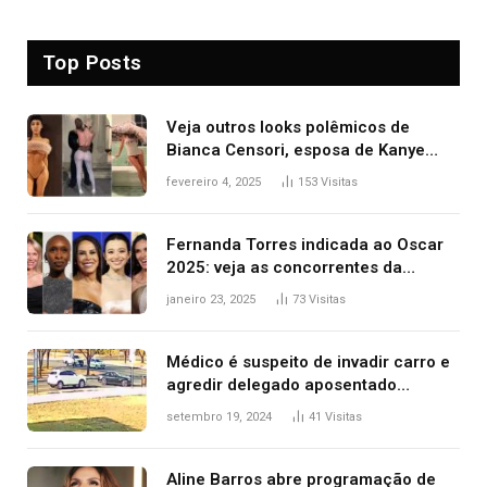
Top Posts
Veja outros looks polêmicos de
Bianca Censori, esposa de Kanye
West que apareceu nua no Grammy
fevereiro 4, 2025
153
Visitas
2025
Fernanda Torres indicada ao Oscar
2025: veja as concorrentes da
brasileira a melhor atriz
janeiro 23, 2025
73
Visitas
Médico é suspeito de invadir carro e
agredir delegado aposentado
durante confusão no trânsito
setembro 19, 2024
41
Visitas
Aline Barros abre programação de