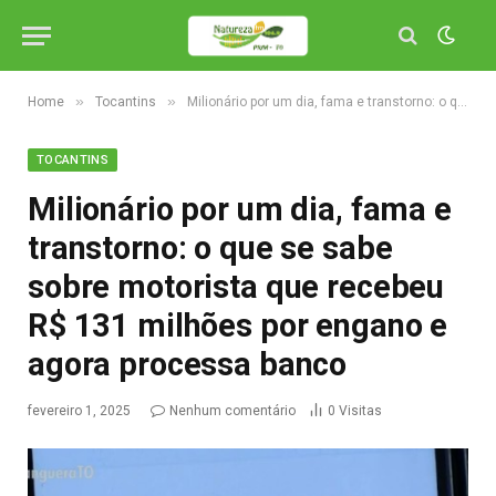
»
»
Home
Tocantins
Milionário por um dia, fama e transtorno: o que se sabe sobre motorista que recebeu R$ 131 milhões por engano e agora processa banco
TOCANTINS
Milionário por um dia, fama e
transtorno: o que se sabe
sobre motorista que recebeu
R$ 131 milhões por engano e
agora processa banco
fevereiro 1, 2025
Nenhum comentário
0
Visitas