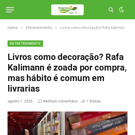
»
»
Home
Entretenimento
Livros como decoração? Rafa Kalimann é zoada por compra, mas hábito é comum em livrarias
ENTRETENIMENTO
Livros como decoração? Rafa
Kalimann é zoada por compra,
mas hábito é comum em
livrarias
agosto 1, 2025
Nenhum comentário
1
Visitas