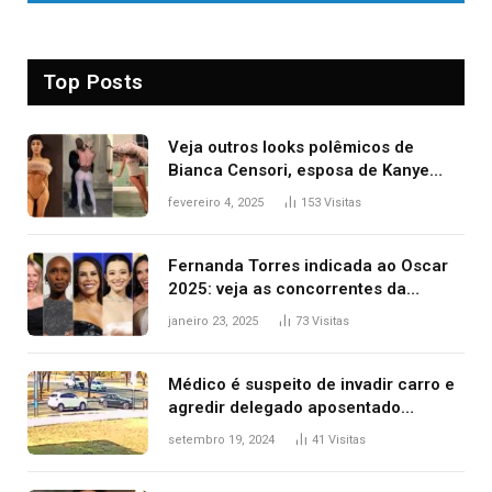
Top Posts
Veja outros looks polêmicos de
Bianca Censori, esposa de Kanye
West que apareceu nua no Grammy
fevereiro 4, 2025
153
Visitas
2025
Fernanda Torres indicada ao Oscar
2025: veja as concorrentes da
brasileira a melhor atriz
janeiro 23, 2025
73
Visitas
Médico é suspeito de invadir carro e
agredir delegado aposentado
durante confusão no trânsito
setembro 19, 2024
41
Visitas