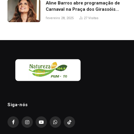
Aline Barros abre programação de
Carnaval na Praça dos Girassóis
nesta sexta-feira, em Palmas
fevereiro 28, 2025
27
Visitas
Siga-nós
Facebook
Instagram
YouTube
WhatsApp
TikTok