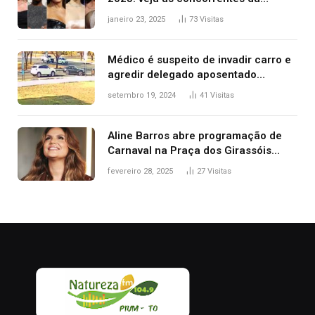
brasileira a melhor atriz
janeiro 23, 2025
73
Visitas
Médico é suspeito de invadir carro e
agredir delegado aposentado
durante confusão no trânsito
setembro 19, 2024
41
Visitas
Aline Barros abre programação de
Carnaval na Praça dos Girassóis
nesta sexta-feira, em Palmas
fevereiro 28, 2025
27
Visitas