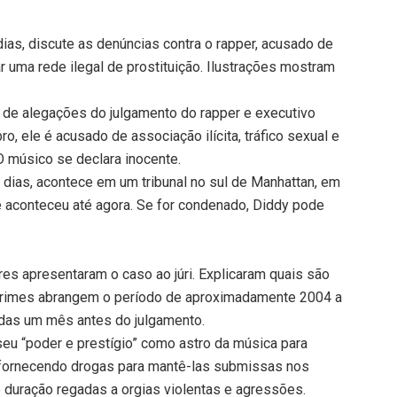
ias, discute as denúncias contra o rapper, acusado de
rar uma rede ilegal de prostituição. Ilustrações mostram
se de alegações do julgamento do rapper e executivo
 ele é acusado de associação ilícita, tráfico sexual e
 O músico se declara inocente.
 dias, acontece em um tribunal no sul de Manhattan, em
e aconteceu até agora. Se for condenado, Diddy pode
res apresentaram o caso ao júri. Explicaram quais são
crimes abrangem o período de aproximadamente 2004 a
das um mês antes do julgamento.
u “poder e prestígio” como astro da música para
 fornecendo drogas para mantê-las submissas nos
 duração regadas a orgias violentas e agressões.