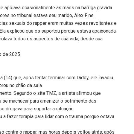
ssie apoiava ocasionalmente as mãos na barriga grávida
res no tribunal estava seu marido, Alex Fine.
cias sexuais do rapper eram muitas vezes revoltantes e
”. Ela explicou que os suportou porque estava apaixonada.
rolava todos os aspectos de sua vida, desde sua
io de 2025
ta (14) que, após tentar terminar com Diddy, ele invadiu
rou no chão da sala.
nto. Segundo o site TMZ, a artista afirmou que
u se machucar para amenizar o sofrimento das
e drogava para suportar a situação.
a fazer terapia para lidar com o trauma porque estava
o contra o rapper, mas horas depois voltou atrás, após