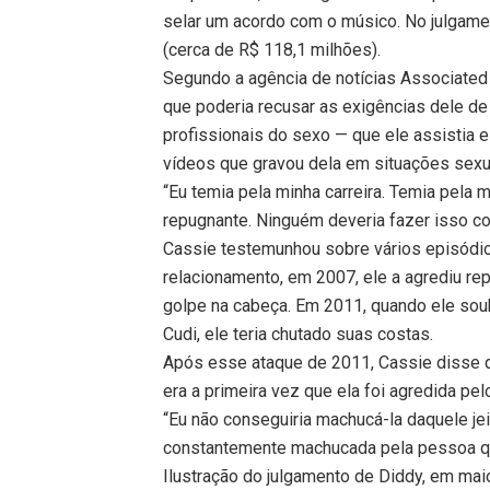
selar um acordo com o músico. No julgamen
(cerca de R$ 118,1 milhões).
Segundo a agência de notícias Associated
que poderia recusar as exigências dele de
profissionais do sexo — que ele assistia e
vídeos que gravou dela em situações sexu
“Eu temia pela minha carreira. Temia pela 
repugnante. Ninguém deveria fazer isso c
Cassie testemunhou sobre vários episódios 
relacionamento, em 2007, ele a agrediu r
golpe na cabeça. Em 2011, quando ele sou
Cudi, ele teria chutado suas costas.
Após esse ataque de 2011, Cassie disse q
era a primeira vez que ela foi agredida pel
“Eu não conseguiria machucá-la daquele jeit
constantemente machucada pela pessoa qu
Ilustração do julgamento de Diddy, em ma