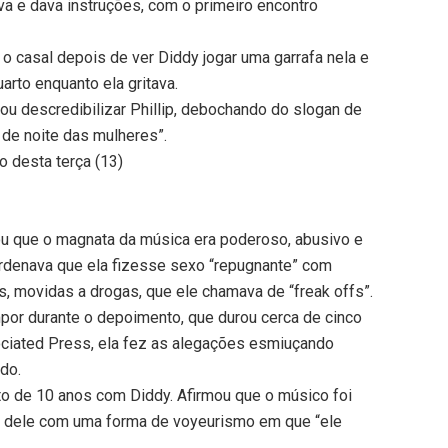
 e dava instruções, com o primeiro encontro
o casal depois de ver Diddy jogar uma garrafa nela e
arto enquanto ela gritava.
ou descredibilizar Phillip, debochando do slogan de
 de noite das mulheres”.
o desta terça (13)
ou que o magnata da música era poderoso, abusivo e
ordenava que ela fizesse sexo “repugnante” com
s, movidas a drogas, que ele chamava de “freak offs”.
or durante o depoimento, que durou cerca de cinco
ociated Press, ela fez as alegações esmiuçando
ido.
to de 10 anos com Diddy. Afirmou que o músico foi
o dele com uma forma de voyeurismo em que “ele