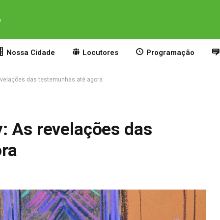
o
Nossa Cidade
Locutores
Programação
evelações das testemunhas até agora
: As revelações das
ra