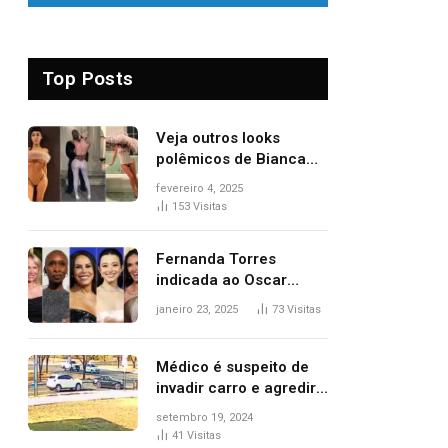
Top Posts
Veja outros looks
polêmicos de Bianca
Censori, esposa de
fevereiro 4, 2025
Kanye West que
153
Visitas
apareceu nua no
Grammy 2025
Fernanda Torres
indicada ao Oscar
2025: veja as
janeiro 23, 2025
73
Visitas
concorrentes da
brasileira a melhor atriz
Médico é suspeito de
invadir carro e agredir
delegado aposentado
setembro 19, 2024
durante confusão no
41
Visitas