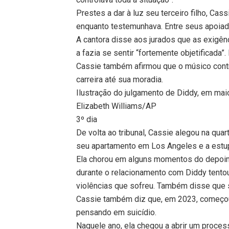
Prestes a dar à luz seu terceiro filho, Ca
enquanto testemunhava. Entre seus apoiado
A cantora disse aos jurados que as exigên
a fazia se sentir “fortemente objetificada
Cassie também afirmou que o músico cont
carreira até sua moradia.
Ilustração do julgamento de Diddy, em ma
Elizabeth Williams/AP
3º dia
De volta ao tribunal, Cassie alegou na quar
seu apartamento em Los Angeles e a estup
Ela chorou em alguns momentos do depoime
durante o relacionamento com Diddy tento
violências que sofreu. Também disse que s
Cassie também diz que, em 2023, começou 
pensando em suicídio.
Naquele ano, ela chegou a abrir um process