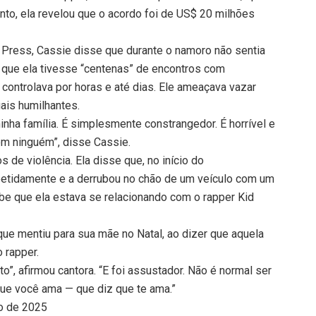
to, ela revelou que o acordo foi de US$ 20 milhões
 Press, Cassie disse que durante o namoro não sentia
 que ela tivesse “centenas” de encontros com
 controlava por horas e até dias. Ele ameaçava vazar
ais humilhantes.
minha família. É simplesmente constrangedor. É horrível e
om ninguém”, disse Cassie.
de violência. Ela disse que, no início do
epetidamente e a derrubou no chão de um veículo com um
be que ela estava se relacionando com o rapper Kid
ue mentiu para sua mãe no Natal, ao dizer que aquela
o rapper.
o”, afirmou cantora. “E foi assustador. Não é normal ser
e você ama — que diz que te ama.”
io de 2025