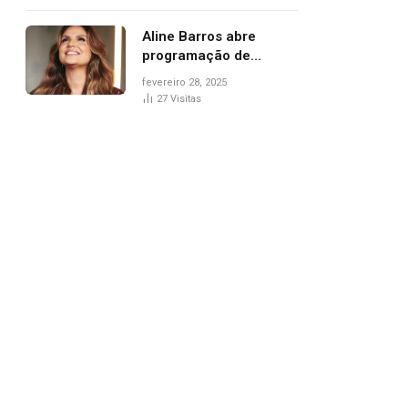
trânsito
Aline Barros abre
programação de
Carnaval na Praça dos
fevereiro 28, 2025
Girassóis nesta sexta-
27
Visitas
feira, em Palmas