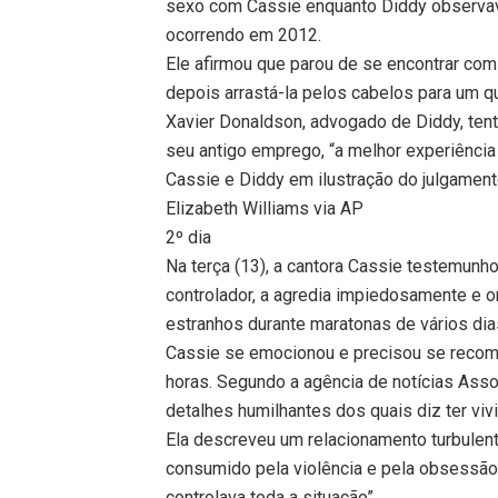
sexo com Cassie enquanto Diddy observava
ocorrendo em 2012.
Ele afirmou que parou de se encontrar com 
depois arrastá-la pelos cabelos para um qu
Xavier Donaldson, advogado de Diddy, tent
seu antigo emprego, “a melhor experiência
Cassie e Diddy em ilustração do julgament
Elizabeth Williams via AP
2º dia
Na terça (13), a cantora Cassie testemunh
controlador, a agredia impiedosamente e 
estranhos durante maratonas de vários dia
Cassie se emocionou e precisou se recomp
horas. Segundo a agência de notícias Ass
detalhes humilhantes dos quais diz ter viv
Ela descreveu um relacionamento turbulen
consumido pela violência e pela obsessã
controlava toda a situação”.