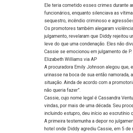
Ele teria cometido esses crimes durante 
funcionários, enquanto silenciava as vítim
sequestro, incêndio criminoso e agressões
Os promotores também alegaram violência 
julgamento, revelaram que Diddy rejeitou u
leve do que uma condenação. Eles não div
Cassie se emocionou em julgamento de P.
Elizabeth Williams via AP
A procuradora Emily Johnson alegou que, e
urinasse na boca de sua então namorada, a 
situação. Ainda de acordo com a promotoria
não queria fazer”.
Cassie, cujo nome legal é Cassandra Ventur
vindas, por mais de uma década. Seu pro
incluindo estupro, deu início ao escrutíni
A primeira testemunha a depor no julgamen
hotel onde Diddy agrediu Cassie, em 5 de 