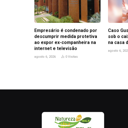
Empresário é condenado por
Caso Gus
descumprir medida protetiva
sob o ca
ao expor ex-companheira na
na casa 
internet e televisão
agosto 6, 202
agosto 6, 2026
0
Visitas