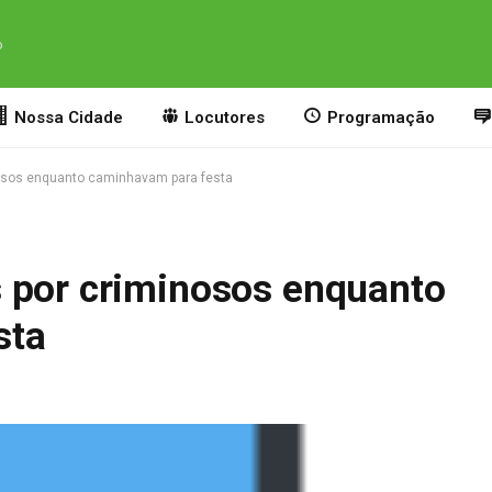
o
Nossa Cidade
Locutores
Programação
osos enquanto caminhavam para festa
 por criminosos enquanto
sta