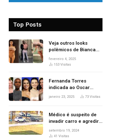
Top Posts
Veja outros looks
polêmicos de Bianca
Censori, esposa de
fevereiro 4, 2025
Kanye West que
153
Visitas
apareceu nua no
Grammy 2025
Fernanda Torres
indicada ao Oscar
2025: veja as
janeiro 23, 2025
73
Visitas
concorrentes da
brasileira a melhor atriz
Médico é suspeito de
invadir carro e agredir
delegado aposentado
setembro 19, 2024
durante confusão no
41
Visitas