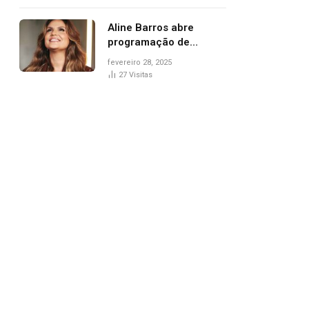
trânsito
Aline Barros abre
programação de
Carnaval na Praça dos
fevereiro 28, 2025
Girassóis nesta sexta-
27
Visitas
feira, em Palmas