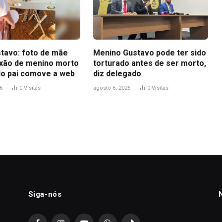
tavo: foto de mãe
Menino Gustavo pode ter sido
ixão de menino morto
torturado antes de ser morto,
do pai comove a web
diz delegado
6
0
Visitas
agosto 6, 2026
0
Visitas
Siga-nós