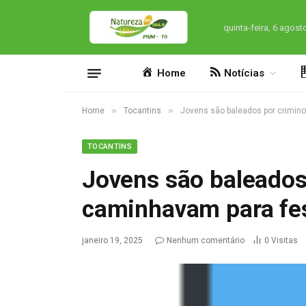
quinta-feira, 6 agost
Home
Notícias
»
»
Home
Tocantins
Jovens são baleados por crimin
TOCANTINS
Jovens são baleados
caminhavam para fe
janeiro 19, 2025
Nenhum comentário
0
Visitas