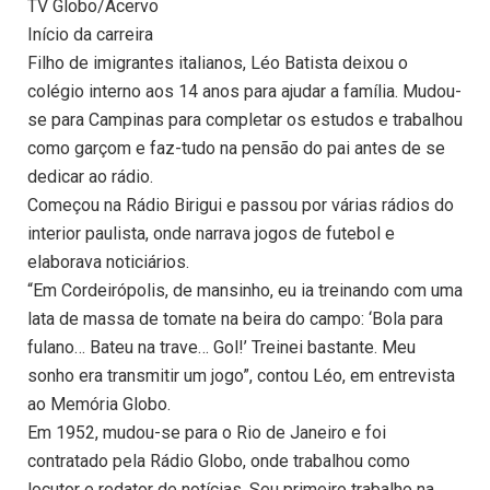
TV Globo/Acervo
Início da carreira
Filho de imigrantes italianos, Léo Batista deixou o
colégio interno aos 14 anos para ajudar a família. Mudou-
se para Campinas para completar os estudos e trabalhou
como garçom e faz-tudo na pensão do pai antes de se
dedicar ao rádio.
Começou na Rádio Birigui e passou por várias rádios do
interior paulista, onde narrava jogos de futebol e
elaborava noticiários.
“Em Cordeirópolis, de mansinho, eu ia treinando com uma
lata de massa de tomate na beira do campo: ‘Bola para
fulano… Bateu na trave… Gol!’ Treinei bastante. Meu
sonho era transmitir um jogo”, contou Léo, em entrevista
ao Memória Globo.
Em 1952, mudou-se para o Rio de Janeiro e foi
contratado pela Rádio Globo, onde trabalhou como
locutor e redator de notícias. Seu primeiro trabalho na