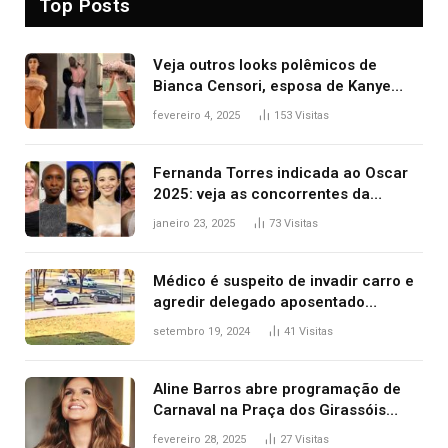
Top Posts
Veja outros looks polêmicos de
Bianca Censori, esposa de Kanye
West que apareceu nua no Grammy
fevereiro 4, 2025
153
Visitas
2025
Fernanda Torres indicada ao Oscar
2025: veja as concorrentes da
brasileira a melhor atriz
janeiro 23, 2025
73
Visitas
Médico é suspeito de invadir carro e
agredir delegado aposentado
durante confusão no trânsito
setembro 19, 2024
41
Visitas
Aline Barros abre programação de
Carnaval na Praça dos Girassóis
nesta sexta-feira, em Palmas
fevereiro 28, 2025
27
Visitas