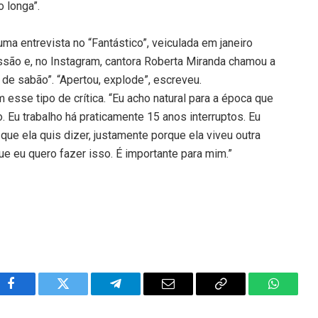
o longa”.
ma entrevista no “Fantástico”, veiculada em janeiro
ussão e, no Instagram, cantora Roberta Miranda chamou a
de sabão”. “Apertou, explode”, escreveu.
esse tipo de crítica. “Eu acho natural para a época que
 Eu trabalho há praticamente 15 anos interruptos. Eu
ue ela quis dizer, justamente porque ela viveu outra
ue eu quero fazer isso. É importante para mim.”
Facebook
Twitter
Telegram
Email
Copy
WhatsA
Link