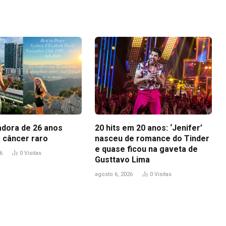
adora de 26 anos
20 hits em 20 anos: ‘Jenifer’
 câncer raro
nasceu de romance do Tinder
e quase ficou na gaveta de
6
0
Visitas
Gusttavo Lima
agosto 6, 2026
0
Visitas