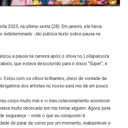
lla 2025, na última sexta (28). Em janeiro, ele havia
o indeterminado. Jão publica texto sobre pausa na
alizou a pausa na carreira após o show no Lollapalooza
abelo, que estava descolorido para o disco “Super”, e
io. Estou com os olhos brilhantes, cheio de vontade de
 obrigatória dos artistas no nosso país me dá um pouco
i meu corpo muito mal e vi meu relacionamento acontecer
tava muito obcecado em me tornar alguém. Agora, pela
 de segurança – onde o que eu conquistei é
rdade de parar de correr por um momento, reabastecer e