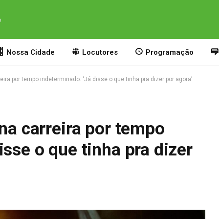
o
Nossa Cidade
Locutores
Programação
eira por tempo indeterminado: ‘Já disse o que tinha pra dizer por agora’
 na carreira por tempo
isse o que tinha pra dizer