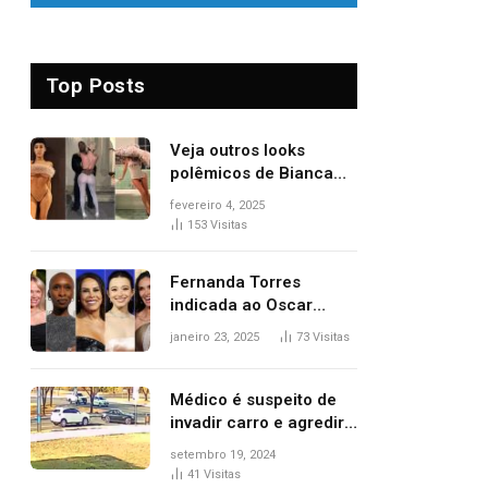
Top Posts
Veja outros looks
polêmicos de Bianca
Censori, esposa de
fevereiro 4, 2025
Kanye West que
153
Visitas
apareceu nua no
Grammy 2025
Fernanda Torres
indicada ao Oscar
2025: veja as
janeiro 23, 2025
73
Visitas
concorrentes da
brasileira a melhor atriz
Médico é suspeito de
invadir carro e agredir
delegado aposentado
setembro 19, 2024
durante confusão no
41
Visitas