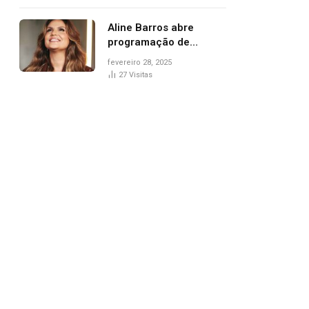
trânsito
Aline Barros abre
programação de
Carnaval na Praça dos
fevereiro 28, 2025
Girassóis nesta sexta-
27
Visitas
feira, em Palmas