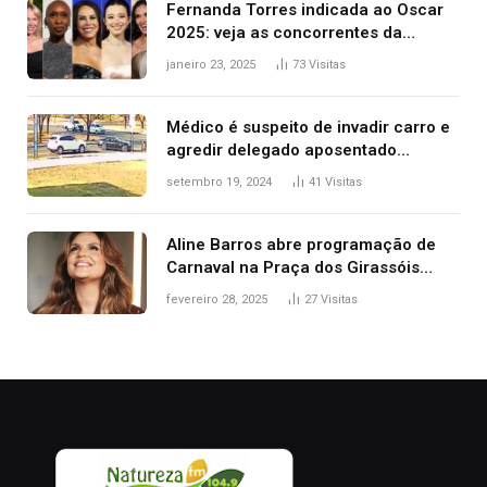
Fernanda Torres indicada ao Oscar
2025: veja as concorrentes da
brasileira a melhor atriz
janeiro 23, 2025
73
Visitas
Médico é suspeito de invadir carro e
agredir delegado aposentado
durante confusão no trânsito
setembro 19, 2024
41
Visitas
Aline Barros abre programação de
Carnaval na Praça dos Girassóis
nesta sexta-feira, em Palmas
fevereiro 28, 2025
27
Visitas