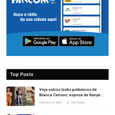
Top Posts
Veja outros looks polêmicos de
Bianca Censori, esposa de Kanye
West que apareceu nua no Grammy
fevereiro 4, 2025
153
Visitas
2025