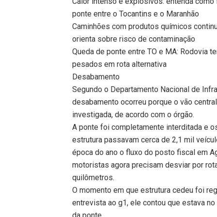
Calor intenso e explosivos: entenda como 
ponte entre o Tocantins e o Maranhão
Caminhões com produtos químicos continu
orienta sobre risco de contaminação
Queda de ponte entre TO e MA: Rodovia tem
pesados em rota alternativa
Desabamento
Segundo o Departamento Nacional de Infrae
desabamento ocorreu porque o vão central
investigada, de acordo com o órgão.
A ponte foi completamente interditada e o
estrutura passavam cerca de 2,1 mil veícu
época do ano o fluxo do posto fiscal em A
motoristas agora precisam desviar por ro
quilômetros.
O momento em que estrutura cedeu foi regi
entrevista ao g1, ele contou que estava no
da ponte.