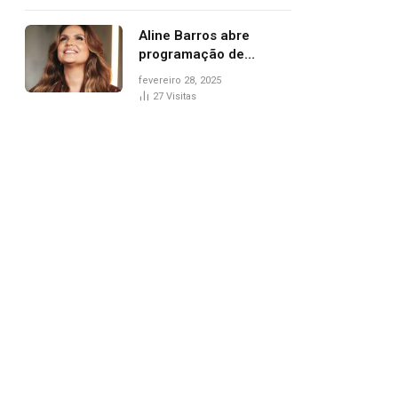
trânsito
Aline Barros abre
programação de
Carnaval na Praça dos
fevereiro 28, 2025
Girassóis nesta sexta-
27
Visitas
feira, em Palmas