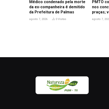
Médico condenado pela morte
PMTO co
da ex-companheira é demitido
nos concu
da Prefeitura de Palmas
praças; v
agosto 7, 2026
0
Visitas
agosto 7, 202