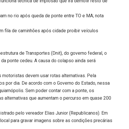
funciona técnica de implosão que irá demolir resto de
am no rio após queda de ponte entre TO e MA; nota
 fila de caminhões após cidade proibir veículos
strutura de Transportes (Dnit), do governo federal, o
 da ponte cedeu. A causa do colapso ainda será
s motoristas devem usar rotas alternativas. Pela
los por dia. De acordo com o Governo do Estado, nessa
guiarnópolis. Sem poder contar com a ponte, os
tas alternativas que aumentam o percurso em quase 200
strado pelo vereador Elias Junior (Republicanos). Em
 local para gravar imagens sobre as condições precárias