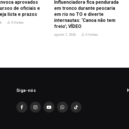
nvoca aprovados
Influenciadora fica pendurada
rsos de oficiais e
em tronco durante pescaria
eja lista e prazos
em rio no TO e diverte
internautas: ‘Canoa não tem
6
0
Visitas
freio’; VÍDEO
agosto 7, 2026
0
Visitas
Siga-nós
Facebook
Instagram
YouTube
WhatsApp
TikTok