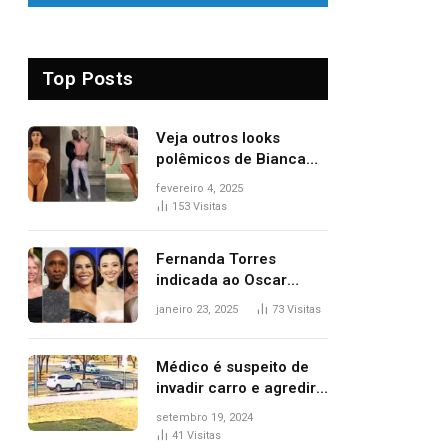
Top Posts
Veja outros looks
polêmicos de Bianca
Censori, esposa de
fevereiro 4, 2025
Kanye West que
153
Visitas
apareceu nua no
Grammy 2025
Fernanda Torres
indicada ao Oscar
2025: veja as
janeiro 23, 2025
73
Visitas
concorrentes da
brasileira a melhor atriz
Médico é suspeito de
invadir carro e agredir
delegado aposentado
setembro 19, 2024
durante confusão no
41
Visitas