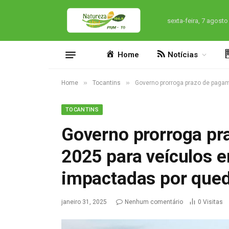
sexta-feira, 7 agosto
Home
Notícias
»
»
Home
Tocantins
Governo prorroga prazo de paga
TOCANTINS
Governo prorroga pr
2025 para veículos 
impactadas por qued
janeiro 31, 2025
Nenhum comentário
0
Visitas