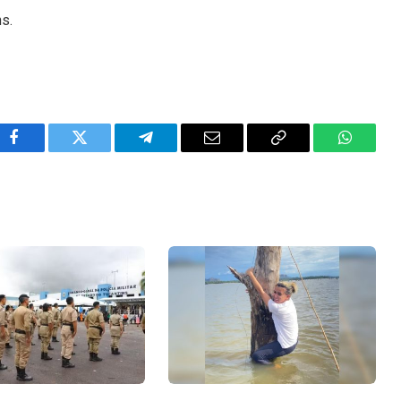
ns.
Facebook
Twitter
Telegram
Email
Copy
WhatsA
Link