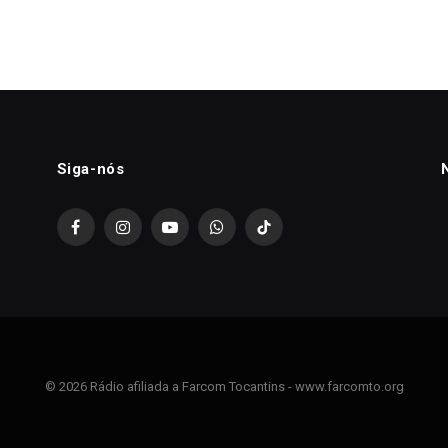
Siga-nós
Facebook
Instagram
YouTube
WhatsApp
TikTok
© 2026 Rádio afiliada a Farcom Tocantins - www.farcomto.org