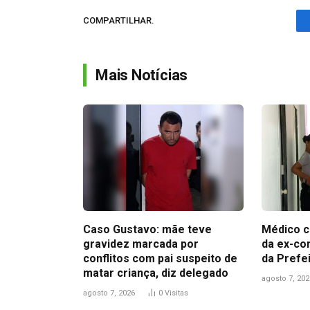
COMPARTILHAR.
Mais Notícias
Caso Gustavo: mãe teve
Médico c
gravidez marcada por
da ex-co
conflitos com pai suspeito de
da Prefe
matar criança, diz delegado
agosto 7, 202
agosto 7, 2026
0
Visitas