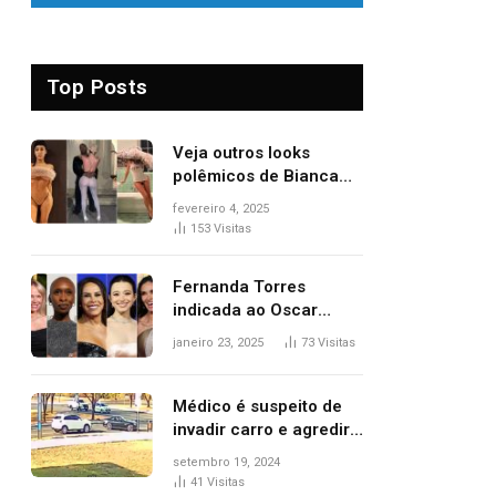
Top Posts
Veja outros looks
polêmicos de Bianca
Censori, esposa de
fevereiro 4, 2025
Kanye West que
153
Visitas
apareceu nua no
Grammy 2025
Fernanda Torres
indicada ao Oscar
2025: veja as
janeiro 23, 2025
73
Visitas
concorrentes da
brasileira a melhor atriz
Médico é suspeito de
invadir carro e agredir
delegado aposentado
setembro 19, 2024
durante confusão no
41
Visitas