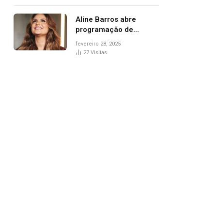
trânsito
Aline Barros abre
programação de
Carnaval na Praça dos
fevereiro 28, 2025
Girassóis nesta sexta-
27
Visitas
feira, em Palmas