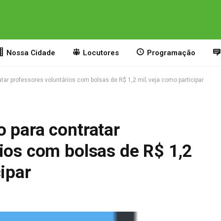
Nossa Cidade
Locutores
Programação
tar professores voluntários com bolsas de R$ 1,2 mil; veja como participar
 para contratar
ios com bolsas de R$ 1,2
cipar