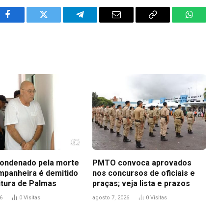
Facebook
Twitter
Telegram
Email
Copy
WhatsA
Link
ondenado pela morte
PMTO convoca aprovados
mpanheira é demitido
nos concursos de oficiais e
itura de Palmas
praças; veja lista e prazos
6
0
Visitas
agosto 7, 2026
0
Visitas