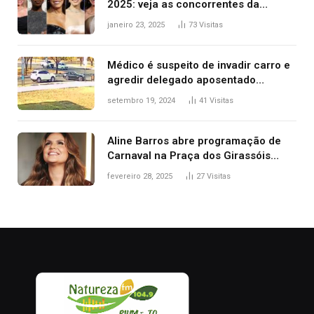
2025: veja as concorrentes da
brasileira a melhor atriz
janeiro 23, 2025
73
Visitas
Médico é suspeito de invadir carro e
agredir delegado aposentado
durante confusão no trânsito
setembro 19, 2024
41
Visitas
Aline Barros abre programação de
Carnaval na Praça dos Girassóis
nesta sexta-feira, em Palmas
fevereiro 28, 2025
27
Visitas