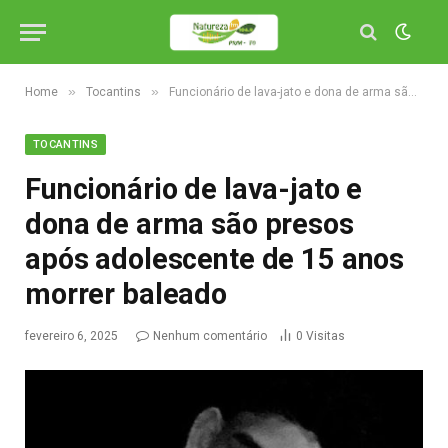
»
»
Home
Tocantins
Funcionário de lava-jato e dona de arma são presos após adolescente de 15 anos morrer baleado
TOCANTINS
Funcionário de lava-jato e
dona de arma são presos
após adolescente de 15 anos
morrer baleado
fevereiro 6, 2025
Nenhum comentário
0
Visitas