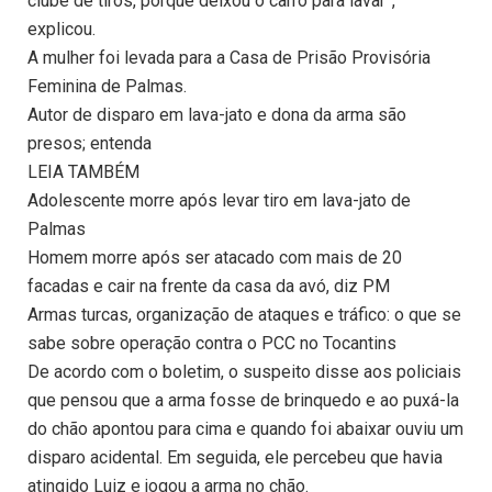
clube de tiros, porque deixou o carro para lavar”,
explicou.
A mulher foi levada para a Casa de Prisão Provisória
Feminina de Palmas.
Autor de disparo em lava-jato e dona da arma são
presos; entenda
LEIA TAMBÉM
Adolescente morre após levar tiro em lava-jato de
Palmas
Homem morre após ser atacado com mais de 20
facadas e cair na frente da casa da avó, diz PM
Armas turcas, organização de ataques e tráfico: o que se
sabe sobre operação contra o PCC no Tocantins
De acordo com o boletim, o suspeito disse aos policiais
que pensou que a arma fosse de brinquedo e ao puxá-la
do chão apontou para cima e quando foi abaixar ouviu um
disparo acidental. Em seguida, ele percebeu que havia
atingido Luiz e jogou a arma no chão.