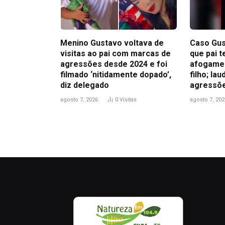
Menino Gustavo voltava de
Caso Gus
visitas ao pai com marcas de
que pai t
agressões desde 2024 e foi
afogamen
filmado ‘nitidamente dopado’,
filho; la
diz delegado
agressõ
agosto 7, 2026
0
Visitas
agosto 7, 202