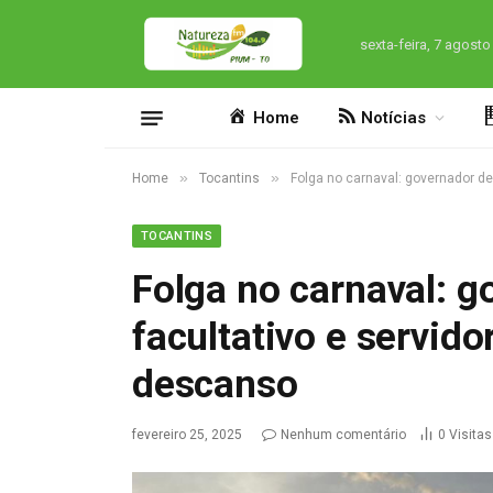
sexta-feira, 7 agosto
Home
Notícias
»
»
Home
Tocantins
Folga no carnaval: governador de
TOCANTINS
Folga no carnaval: g
facultativo e servido
descanso
fevereiro 25, 2025
Nenhum comentário
0
Visitas