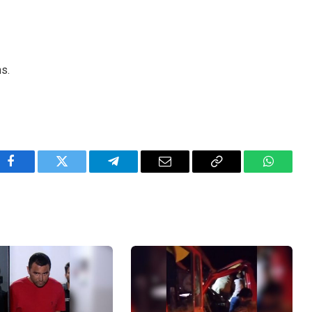
ns.
Facebook
Twitter
Telegram
Email
Copy
WhatsA
Link