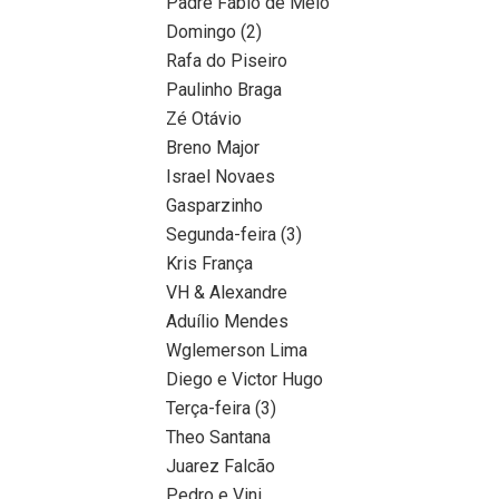
Padre Fábio de Melo
Domingo (2)
Rafa do Piseiro
Paulinho Braga
Zé Otávio
Breno Major
Israel Novaes
Gasparzinho
Segunda-feira (3)
Kris França
VH & Alexandre
Aduílio Mendes
Wglemerson Lima
Diego e Victor Hugo
Terça-feira (3)
Theo Santana
Juarez Falcão
Pedro e Vini