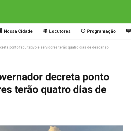
Nossa Cidade
Locutores
Programação
creta ponto facultativo e servidores terão quatro dias de descanso
overnador decreta ponto
res terão quatro dias de