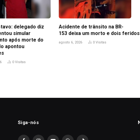
tavo: delegado diz
Acidente de trânsito na BR-
entou simular
153 deixa um morto e dois feridos
to após morte do
agosto 6, 2026
0
Visitas
udo apontou
es
6
0
Visitas
Siga-nós