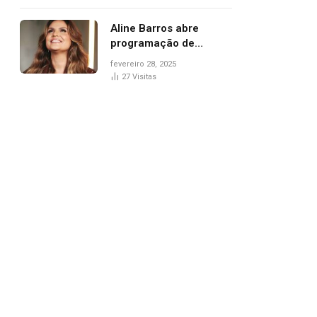
trânsito
Aline Barros abre
programação de
Carnaval na Praça dos
fevereiro 28, 2025
Girassóis nesta sexta-
27
Visitas
feira, em Palmas